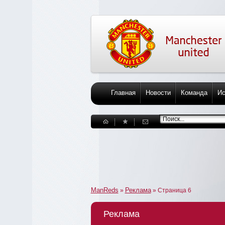
Главная
Новости
Команда
Ис
ManReds
Реклама
»
» Страница 6
Реклама