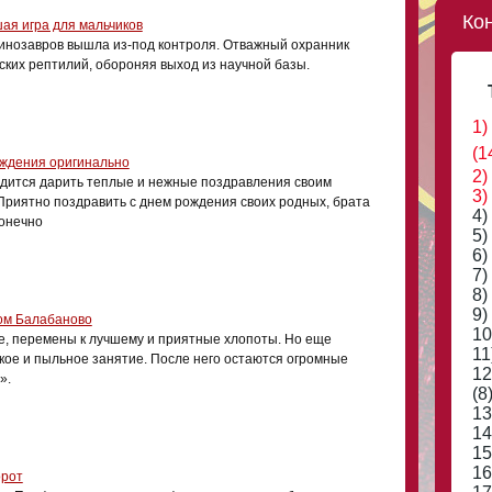
Ко
шая игра для мальчиков
нозавров вышла из-под контроля. Отважный охранник
ских рептилий, обороняя выход из научной базы.
1)
(1
ождения оригинально
2)
дится дарить теплые и нежные поздравления своим
3)
риятно поздравить с днем рождения своих родных, брата
4)
конечно
5)
6)
7)
8)
9)
ом Балабаново
10
е, перемены к лучшему и приятные хлопоты. Но еще
11
кое и пыльное занятие. После него остаются огромные
12
».
(8
13
14
15
16
орот