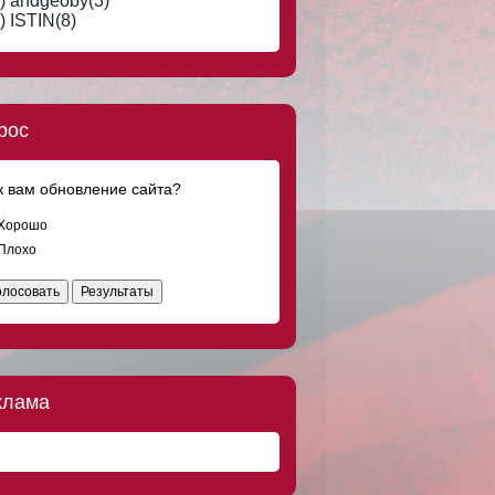
) andgeoby(3)
Что-то странное творится в мире.
Отношения обесцениваются, сникерс
) ISTIN(8)
дорожает. Вот за сникерс вообще
обидно
DOC8673
8 авг 2016, 19:23
Мужчинам тоже тяжело... Встретишь
женщину своей мечты, а у неё уже и
рос
муж, и любовник есть.
DOC8673
8 авг 2016, 18:08
к вам обновление сайта?
Ищу добрую, скромную, ласковую
девушку, любящую классическую
музыку и поэзию Серебряного века, для
Хорошо
серьёзных отношений по четвергам.
Плохо
DOC8673
8 авг 2016, 17:45
олосовать
Результаты
Где я только не был! Греция, Испания,
Куба, Франция, Марокко и на
Мальдивах я тоже не был.
DOC8673
8 авг 2016, 15:00
Только мужчины после заправки на АЗС
клама
трясут пистолет в баке.
DOC8673
8 авг 2016, 14:51
"Солдат ребенка не обидит!" - кричали
дети, бросая камни в десантника.