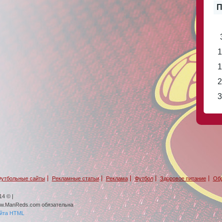
П
1
1
2
3
утбольные сайты
Рекламные статьи
Реклама
Футбол
Здоровое питание
Обр
4 © |
ww.ManReds.com обязательна
айта HTML