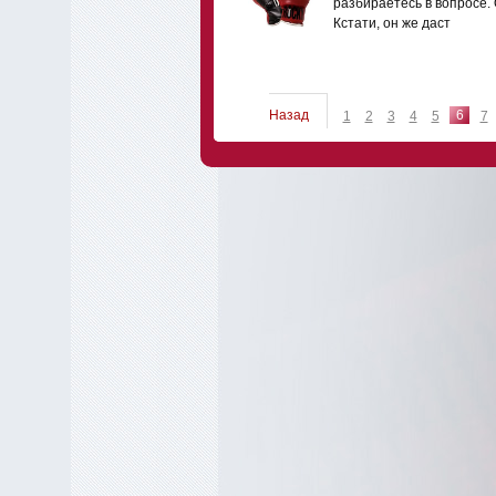
разбираетесь в вопросе. 
Кстати, он же даст
Назад
6
1
2
3
4
5
7