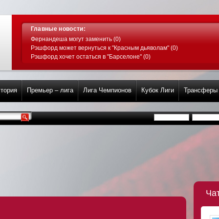
Главные новости:
Фернандеша могут заменить (0)
Рэшфорд может вернуться к "Красным дьяволам" (0)
Рэшфорд хочет остаться в "Барселоне" (0)
тория
Премьер – лига
Лига Чемпионов
Кубок Лиги
Трансферы
Ча