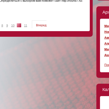
Определиться с выбором вам поможет сайт http://round7.ru/.
Ар
...
Вперед
8
9
10
11
Мар
Ноя
Авг
Апр
Мар
Дек
Пок
Ка