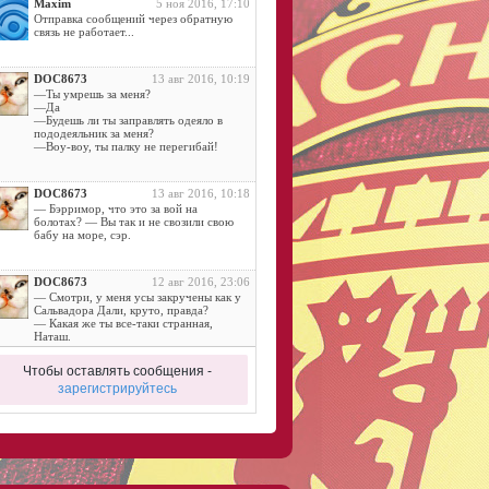
Maxim
5 ноя 2016, 17:10
Отправка сообщений через обратную
связь не работает...
DOC8673
13 авг 2016, 10:19
—Ты умрешь за меня?
—Да
—Будешь ли ты заправлять одеяло в
пододеяльник за меня?
—Воу-воу, ты палку не перегибай!
DOC8673
13 авг 2016, 10:18
— Бэрримор, что это за вой на
болотах? — Вы так и не свозили свою
бабу на море, сэр.
DOC8673
12 авг 2016, 23:06
— Смотри, у меня усы закручены как у
Сальвадора Дали, круто, правда?
— Какая же ты все-таки странная,
Наташ.
Чтобы оставлять сообщения -
DOC8673
11 авг 2016, 14:42
зарегистрируйтесь
Дама:
- Ну, отдалась… И где небо?.. Где
алмазы?..
DOC8673
11 авг 2016, 11:52
— Почему йоги спят на гвоздях?