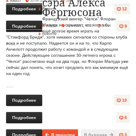
сэра Алекса
Rauf27
30-04-2011, 07:21
1664
>......
Подробнее
12
Фергюсона
Новости
Французский вингер "Челси" Флоран
Малуда не скрывает, что хотел бы
Rauf27
30-04-2011, 06:23
1685
Подробнее
9
ещё долгое время играть на
Новости
"Стэмфорд Бридж", хотя никаких сигналов со стороны клуба
пока и не поступало. Надеется он и на то, что Карло
>......
Анчелотт продолжит работу с командой и в следующем
сезоне. Действующее соглашение 30-летнего игрока с
"Челси" рассчитано ещё на два года, но Флоран Малуда уже
сейчас дал понять, что хочет продлить его как минимум ещё
на один год.
......
Подробнее
10
Подробнее
6
Подробнее
В прошлое
В будущее
3