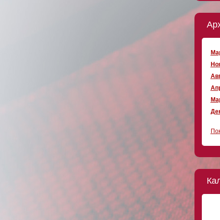
Ар
Мар
Ноя
Авг
Апр
Мар
Дек
Пок
Ка