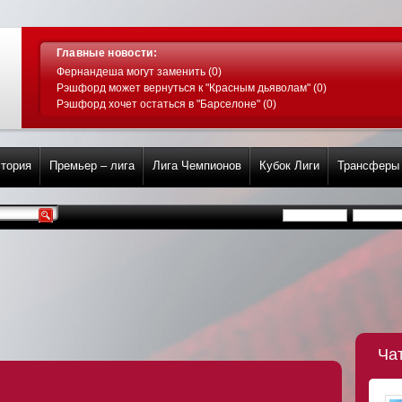
Главные новости:
Фернандеша могут заменить (0)
Рэшфорд может вернуться к "Красным дьяволам" (0)
Рэшфорд хочет остаться в "Барселоне" (0)
тория
Премьер – лига
Лига Чемпионов
Кубок Лиги
Трансферы
Ча