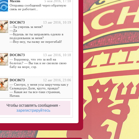
Maxim
5 ноя 2016, 17:10
Отправка сообщений через обратную
связь не работает...
DOC8673
13 авг 2016, 10:19
—Ты умрешь за меня?
—Да
—Будешь ли ты заправлять одеяло в
пододеяльник за меня?
—Воу-воу, ты палку не перегибай!
DOC8673
13 авг 2016, 10:18
— Бэрримор, что это за вой на
болотах? — Вы так и не свозили свою
бабу на море, сэр.
DOC8673
12 авг 2016, 23:06
— Смотри, у меня усы закручены как у
Сальвадора Дали, круто, правда?
— Какая же ты все-таки странная,
Наташ.
Чтобы оставлять сообщения -
DOC8673
11 авг 2016, 14:42
зарегистрируйтесь
Дама:
- Ну, отдалась… И где небо?.. Где
алмазы?..
DOC8673
11 авг 2016, 11:52
— Почему йоги спят на гвоздях?