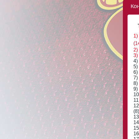
Ко
1)
(1
2)
3)
4)
5)
6)
7)
8)
9)
10
11
12
(8
13
14
15
16