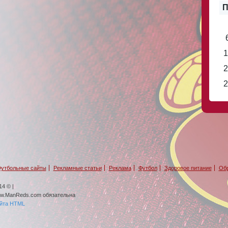
П
1
2
2
утбольные сайты
Рекламные статьи
Реклама
Футбол
Здоровое питание
Обр
4 © |
ww.ManReds.com обязательна
айта HTML