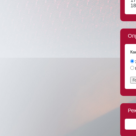
17
18
Оп
Ка
Г
Ре