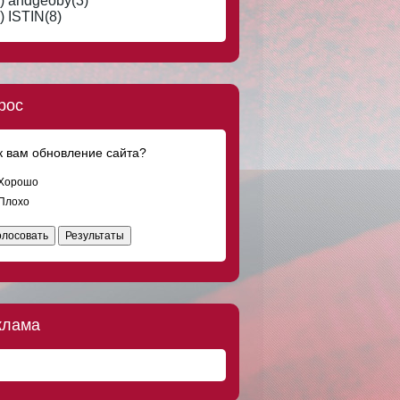
) andgeoby(3)
Что-то странное творится в мире.
Отношения обесцениваются, сникерс
) ISTIN(8)
дорожает. Вот за сникерс вообще
обидно
DOC8673
8 авг 2016, 19:23
Мужчинам тоже тяжело... Встретишь
женщину своей мечты, а у неё уже и
рос
муж, и любовник есть.
DOC8673
8 авг 2016, 18:08
к вам обновление сайта?
Ищу добрую, скромную, ласковую
девушку, любящую классическую
музыку и поэзию Серебряного века, для
Хорошо
серьёзных отношений по четвергам.
Плохо
DOC8673
8 авг 2016, 17:45
олосовать
Результаты
Где я только не был! Греция, Испания,
Куба, Франция, Марокко и на
Мальдивах я тоже не был.
DOC8673
8 авг 2016, 15:00
Только мужчины после заправки на АЗС
клама
трясут пистолет в баке.
DOC8673
8 авг 2016, 14:51
"Солдат ребенка не обидит!" - кричали
дети, бросая камни в десантника.