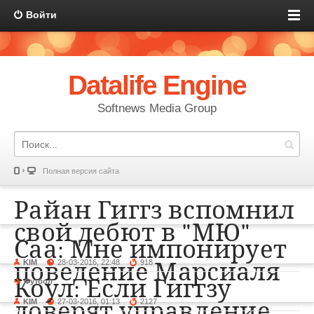
Войти
Datalife Engine
Softnews Media Group
Полная версия сайта
Райан Гиггз вспомнил
свой дебют в "МЮ"
Саа: Мне импонирует
KIM
28-03-2016, 22:48
918
поведение Марсиаля
Коул: Если Гиггзу
Футбол
KIM
27-03-2016, 01:13
2127
доверят управление