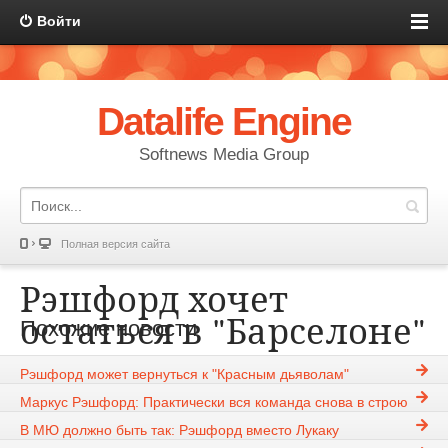
Войти
Datalife Engine
Softnews Media Group
Полная версия сайта
Рэшфорд хочет
остаться в "Барселоне"
Похожие новости
Рэшфорд может вернуться к "Красным дьяволам"
KIM
26-03-2026, 11:04
1265
Маркус Рэшфорд: Практически вся команда снова в строю
Новости
В МЮ должно быть так: Рэшфорд вместо Лукаку