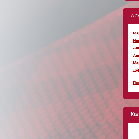
Ар
Мар
Ноя
Авг
Апр
Мар
Дек
Пок
Ка