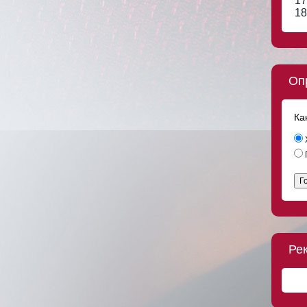
17
18
Оп
Ка
Г
Ре