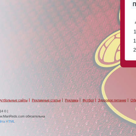
П
1
1
2
утбольные сайты
Рекламные статьи
Реклама
Футбол
Здоровое питание
Обр
4 © |
ww.ManReds.com обязательна
айта HTML