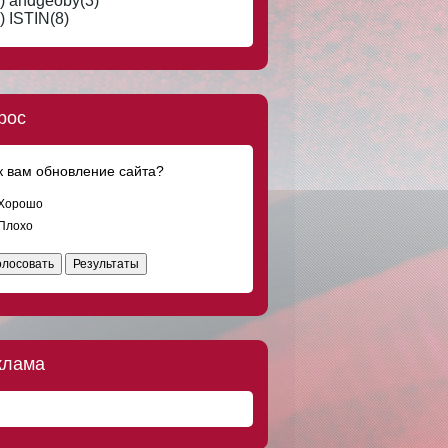
) andgeoby(3)
Что-то странное творится в мире.
Отношения обесцениваются, сникерс
) ISTIN(8)
дорожает. Вот за сникерс вообще
обидно
DOC8673
8 авг 2016, 19:23
Мужчинам тоже тяжело... Встретишь
женщину своей мечты, а у неё уже и
рос
муж, и любовник есть.
DOC8673
8 авг 2016, 18:08
к вам обновление сайта?
Ищу добрую, скромную, ласковую
девушку, любящую классическую
музыку и поэзию Серебряного века, для
Хорошо
серьёзных отношений по четвергам.
Плохо
DOC8673
8 авг 2016, 17:45
олосовать
Результаты
Где я только не был! Греция, Испания,
Куба, Франция, Марокко и на
Мальдивах я тоже не был.
DOC8673
8 авг 2016, 15:00
Только мужчины после заправки на АЗС
клама
трясут пистолет в баке.
DOC8673
8 авг 2016, 14:51
"Солдат ребенка не обидит!" - кричали
дети, бросая камни в десантника.