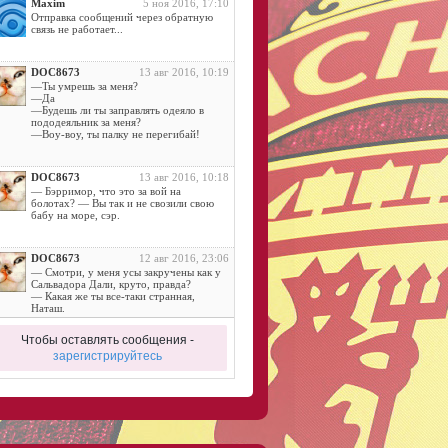
Maxim
5 ноя 2016, 17:10
Отправка сообщений через обратную
связь не работает...
DOC8673
13 авг 2016, 10:19
—Ты умрешь за меня?
—Да
—Будешь ли ты заправлять одеяло в
пододеяльник за меня?
—Воу-воу, ты палку не перегибай!
DOC8673
13 авг 2016, 10:18
— Бэрримор, что это за вой на
болотах? — Вы так и не свозили свою
бабу на море, сэр.
DOC8673
12 авг 2016, 23:06
— Смотри, у меня усы закручены как у
Сальвадора Дали, круто, правда?
— Какая же ты все-таки странная,
Наташ.
Чтобы оставлять сообщения -
DOC8673
11 авг 2016, 14:42
зарегистрируйтесь
Дама:
- Ну, отдалась… И где небо?.. Где
алмазы?..
DOC8673
11 авг 2016, 11:52
— Почему йоги спят на гвоздях?