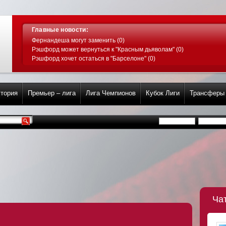
Главные новости:
Фернандеша могут заменить (0)
Рэшфорд может вернуться к "Красным дьяволам" (0)
Рэшфорд хочет остаться в "Барселоне" (0)
тория
Премьер – лига
Лига Чемпионов
Кубок Лиги
Трансферы
Ча