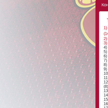
Ко
1)
(1
2)
3)
4)
5)
6)
7)
8)
9)
10
11
12
(8
13
14
15
16