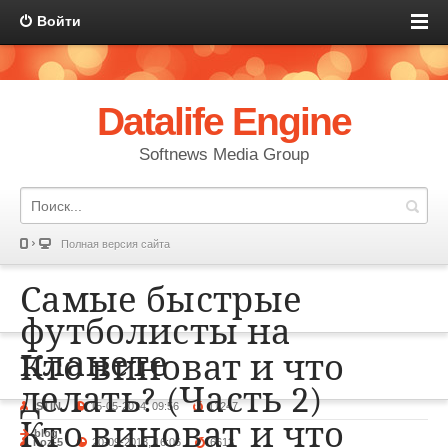
Войти
Datalife Engine
Softnews Media Group
Полная версия сайта
Самые быстрые
футболисты на
планете
Кто виноват и что
делать? (Часть 2)
ISTIN
15-05-2014, 09:56
11247
Кто виноват и что
blog
noz-5
20-09-2013, 16:06
6613