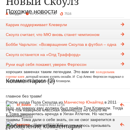
Новый Скоулз
Похожие новости
Blogger
28-03-2013, 12:33
7516
blog
,
Блог Noz-5
Каррик поддерживает Клеверли
Скоулз считает, что МЮ вновь станет чемпионом
Сегодня я начну со слов «Мир меняется» и футбол не
исключение. Футболисты стареют, подходят молодежь на
Бобби Чарльтон: «Возвращение Скоулза в футбол – одна
замену. Но какие футболисты стареют? В
Манчестер
из лучших новостей в моей жизни»
Юнайтед
две легенды Пол Скоулз и Райан Гиггз. И чтобы не
Скоулз останется на «Олд Траффорд»
говорили, оба на исходе своей игровой карьеры, как не
Руни ещё себя покажет, уверен Фергюсон
прискорбно это говорить, но это так. И нужно думать о
хороших заменах таким легендам. Это вам не
хо
лодильник
горенье киев
,который можно купить онлайн.
И Сэр Алекс Фергюсон подумал о
Комментарии (2)
такой замене. Расскажу я о Томе Клэверли.
главное без травм!
После ухода Пола Скоулза из
Манчестер Юнайтед
в 2011
El_Beatle
28 марта 2013 12:56
году, на замену ему должен был прийти Том Клэверли. Тогда
Ну ч тож наверное классная замена))))) но скоулз не
у Тома закончилась аренда в Уиган Атлетик. Но частые
заменим)))))))
травмы Тома дали о себе знать, он не смог закрепится в
Добавление комментария
кантона
29 марта 2013 07:25
стартовом составе и Сэру Алексу пришлось призывать