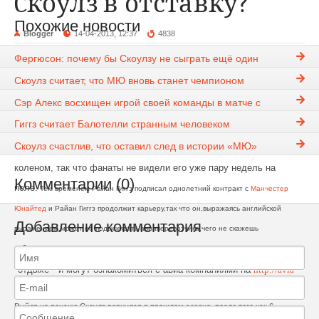
Cкоулз в отставку?
Похожие новости
Blogger
14-04-2013, 12:37
4838
blog
,
Блог Blogger
Фергюсон: почему бы Скоулзу не сыграть ещё один
сезон?
Скоулз считает, что МЮ вновь станет чемпионом
Бывший капитан Манчестер Юнайтед Брайан Робсон сказал: «есть ощущение,
Сэр Алекс восхищен игрой своей команды в матче с
что ветеран и полузащитник Пол Скоулз может быть вынужден уйти в отставку
Болтоном
Гиггз считает Балотелли странным человеком
в конце сезона».
Скоулз счастлив, что оставил след в истории «МЮ»
Скоулзу, 38 лет, в настоящее время у него возникли проблемы с
коленом, так что фанаты не видели его уже пару недель на
Комментарии (0)
поле.
Тем временем Райан Гиггз подписал однолетний контракт с
Манчестер
Юнайтед
и Райан Гиггз продолжит карьеру,так что он,выражаясь английской
Добавление комментария
выражением,может не подыскивать авиаперевозчика,чего не скажешь
большинстве
игроков его возраста,которые уже давно на
о
"отдыхе" и могут ознакомиться с авиа компаниями на
http://avia-
talk.ru/news/
Выйдя на пенсию Скоулз вернулся в прошлом сезоне, после того как 6