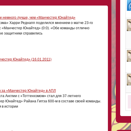
и немного лучше, чем «Манчестер Юнайтед»
эма» Харри Реднапп поделился мнением о матче 23-го
с «Манчестер Юнайтед» (0:0). «Обе команды отлично
е защитники справились
нчестер Юнайтед» (16.01.2011)
тч за «Манчестер Юнайтед» в АПЛ
та Англии с «Тоттенхэмом» стал для 37-летнего
р Юнайтед» Райана Гиггза 600-м в составе своей команды.
м в истории