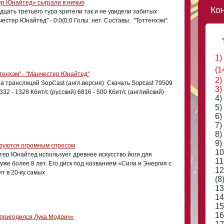
ер Юнайтед» сыграли в ничью
Ко
дцать третьего тура зрители так и не увидели забитых
честер Юнайтед" - 0:0(0:0 Голы: нет. Составы: "Тоттенхэм":
1)
(1
тенхэм" - "Манчестер Юнайтед"
2)
 трансляций SopCast (англ.версия) Скачать Sopcast 79509
3)
332 - 1328 Кбит/с (русский) 6816 - 500 Кбит/с (английский)
4)
5)
6)
7)
8)
9)
ьзуются огромным спросом
10
тер Юнайтед использует древнее искусство йоги для
11
же более 8 лет. Его диск под названием «Сила и Энергия с
12
т в 20-ку самых
(8
13
14
15
16
пригодился Лука Модрич»