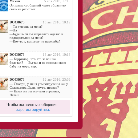
Maxim
5 ноя 2016, 17:10
Отправка сообщений через обратную
связь не работает...
DOC8673
13 авг 2016, 10:19
—Ты умрешь за меня?
—Да
—Будешь ли ты заправлять одеяло в
пододеяльник за меня?
—Воу-воу, ты палку не перегибай!
DOC8673
13 авг 2016, 10:18
— Бэрримор, что это за вой на
болотах? — Вы так и не свозили свою
бабу на море, сэр.
DOC8673
12 авг 2016, 23:06
— Смотри, у меня усы закручены как у
Сальвадора Дали, круто, правда?
— Какая же ты все-таки странная,
Наташ.
Чтобы оставлять сообщения -
DOC8673
11 авг 2016, 14:42
зарегистрируйтесь
Дама:
- Ну, отдалась… И где небо?.. Где
алмазы?..
DOC8673
11 авг 2016, 11:52
— Почему йоги спят на гвоздях?