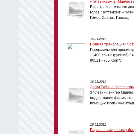
«Тоттенхэм» и «Манчест
В центральном матче два
голов. "Тоттенхэм" – "Ман
Гомес, Хаттон, Галлас,
16.01.2011
Прямая трансляция: "Тот
Программы для просмотра
- 1400 Кбит/с (русский) 94
90521 - 755 Кбит/с
16.01.2011
Диски Райана Гиггза пол
37-летний вингер Манчес
поддержания формы вот у
помощью Йоги» уже входи
16.01.2011
Рэднапп: «Фергюсону бы 