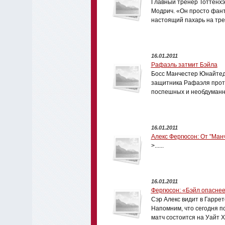
Главный тренер Тоттенхэм
Модрич. «Он просто фанта
настоящий пахарь на тре
16.01.2011
Рафаэль затмит Бэйла
Босс Манчестер Юнайтед 
защитника Рафаэля проти
поспешных и необдуманн
16.01.2011
Алекс Фергюсон: От "Ман
>......
16.01.2011
Фергюсон: «Бэйл опаснее
Сэр Алекс видит в Гаррет
Напомним, что сегодня п
матч состоится на Уайт Х