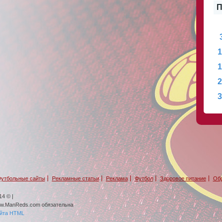
П
1
1
2
3
утбольные сайты
Рекламные статьи
Реклама
Футбол
Здоровое питание
Обр
4 © |
ww.ManReds.com обязательна
айта HTML