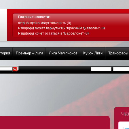
Главные новости:
Фернандеша могут заменить (0)
Рэшфорд может вернуться к "Красным дьяволам" (0)
Рэшфорд хочет остаться в "Барселоне" (0)
тория
Премьер – лига
Лига Чемпионов
Кубок Лиги
Трансферы
Ча