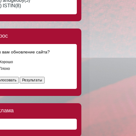
) andgeoby(3)
Что-то странное творится в мире.
Отношения обесцениваются, сникерс
) ISTIN(8)
дорожает. Вот за сникерс вообще
обидно
DOC8673
8 авг 2016, 19:23
Мужчинам тоже тяжело... Встретишь
женщину своей мечты, а у неё уже и
рос
муж, и любовник есть.
DOC8673
8 авг 2016, 18:08
к вам обновление сайта?
Ищу добрую, скромную, ласковую
девушку, любящую классическую
музыку и поэзию Серебряного века, для
Хорошо
серьёзных отношений по четвергам.
Плохо
DOC8673
8 авг 2016, 17:45
олосовать
Результаты
Где я только не был! Греция, Испания,
Куба, Франция, Марокко и на
Мальдивах я тоже не был.
DOC8673
8 авг 2016, 15:00
Только мужчины после заправки на АЗС
клама
трясут пистолет в баке.
DOC8673
8 авг 2016, 14:51
"Солдат ребенка не обидит!" - кричали
дети, бросая камни в десантника.