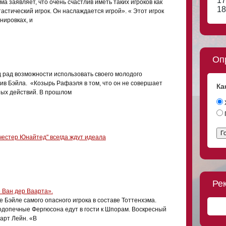
17
а заявляет, что очень счастлив иметь таких игроков как
18
стический игрок. Он наслаждается игрой». « Этот игрок
нировках, и
Оп
рад возможности использовать своего молодого
в Бэйла. «Козырь Рафаэля в том, что он не совершает
Ка
ых действий. В прошлом
Г
честер Юнайтед" всегда ждут идеала
Ре
 Ван дер Ваарта».
е Бэйле самого опасного игрока в составе Тоттенхэма.
одопечные Фергюсона едут в гости к Шпорам. Воскресный
арт Лейн. «В