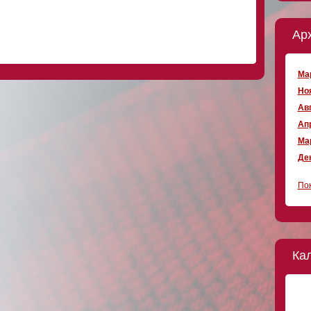
Ар
Мар
Ноя
Авг
Апр
Мар
Дек
Пок
Ка