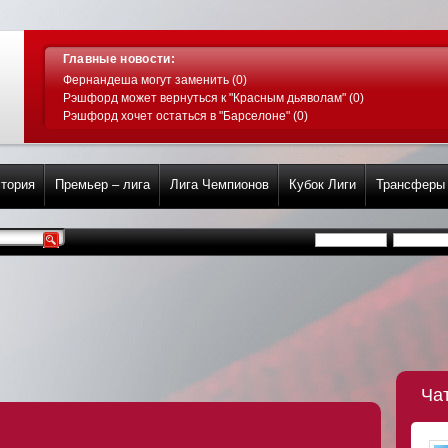
Главные новости:
Фернандеша могут заменить (0)
Рэшфорд может вернуться к "Красным дьяволам" (0)
Рэшфорд хочет остаться в "Барселоне" (0)
тория
Премьер – лига
Лига Чемпионов
Кубок Лиги
Трансферы
Ча