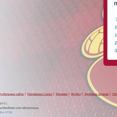
П
1
1
2
3
утбольные сайты
Рекламные статьи
Реклама
Футбол
Здоровое питание
Обр
4 © |
ww.ManReds.com обязательна
айта HTML