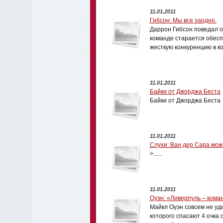
11.01.2011
Гибсон: Мы все заодно.
Даррон Гибсон поведал о
команде старается обесп
жесткую конкуренцию в к
11.01.2011
Байки от Джорджа Беста
Байки от Джорджа Беста
11.01.2011
Слухи: Ван дер Сара мож
>......
11.01.2011
Оуэн: «Ливерпуль – коман
Майкл Оуэн совсем не уд
которого спасают 4 очка 