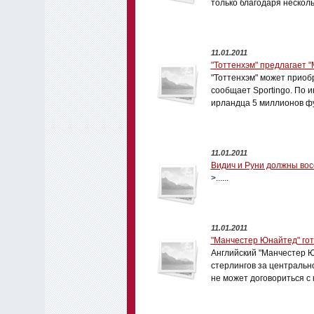
только благодаря несколь
11.01.2011
"Тоттенхэм" предлагает 
"Тоттенхэм" может приоб
сообщает Sportingo. По 
ирландца 5 миллионов фу
11.01.2011
Видич и Руни должны восс
>......
11.01.2011
"Манчестер Юнайтед" гот
Английский "Манчестер Ю
стерлингов за центральн
не может договориться с