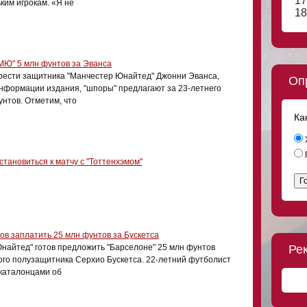
17
ким игрокам. «Я не
18
"МЮ" 5 млн фунтов за Эванса
рести защитника "Манчестер Юнайтед" Джонни Эванса,
Оп
информации издания, "шпоры" предлагают за 23-летнего
нтов. Отметим, что
Ка
тановиться к матчу с "Тоттенхэмом"
Г
ов заплатить 25 млн фунтов за Бускетса
найтед" готов предложить "Барселоне" 25 млн фунтов
Ре
ого полузащитника Серхио Бускетса. 22-летний футболист
 каталонцами об