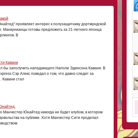
гавой
найтед" проявляет интерес к полузащитнику дортмундской
е. Манкунианцы готовы предложить за 21-летнего японца
рлингов. В
сти Кавани
л бы заполучить нападающего Наполи Эдинсона Кавани. В
press Сэр Алекс поведал о том, что давно следит за
. Кавани стал
Юнайтед.
то Манчестер Юнайтед никогда не будет клубом, в котором
довольства на публике. Хотя Манчестер Сити проделал
оводством