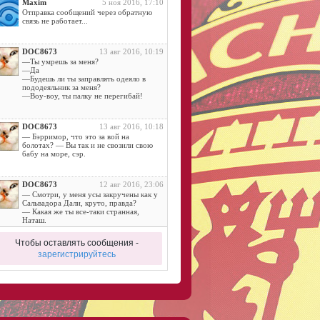
Maxim
5 ноя 2016, 17:10
Отправка сообщений через обратную
связь не работает...
DOC8673
13 авг 2016, 10:19
—Ты умрешь за меня?
—Да
—Будешь ли ты заправлять одеяло в
пододеяльник за меня?
—Воу-воу, ты палку не перегибай!
DOC8673
13 авг 2016, 10:18
— Бэрримор, что это за вой на
болотах? — Вы так и не свозили свою
бабу на море, сэр.
DOC8673
12 авг 2016, 23:06
— Смотри, у меня усы закручены как у
Сальвадора Дали, круто, правда?
— Какая же ты все-таки странная,
Наташ.
Чтобы оставлять сообщения -
DOC8673
11 авг 2016, 14:42
зарегистрируйтесь
Дама:
- Ну, отдалась… И где небо?.. Где
алмазы?..
DOC8673
11 авг 2016, 11:52
— Почему йоги спят на гвоздях?