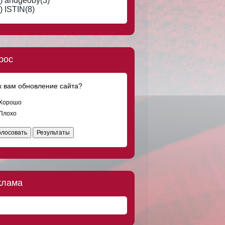
) andgeoby(3)
Что-то странное творится в мире.
Отношения обесцениваются, сникерс
) ISTIN(8)
дорожает. Вот за сникерс вообще
обидно
DOC8673
8 авг 2016, 19:23
Мужчинам тоже тяжело... Встретишь
женщину своей мечты, а у неё уже и
рос
муж, и любовник есть.
DOC8673
8 авг 2016, 18:08
к вам обновление сайта?
Ищу добрую, скромную, ласковую
девушку, любящую классическую
музыку и поэзию Серебряного века, для
Хорошо
серьёзных отношений по четвергам.
Плохо
DOC8673
8 авг 2016, 17:45
олосовать
Результаты
Где я только не был! Греция, Испания,
Куба, Франция, Марокко и на
Мальдивах я тоже не был.
DOC8673
8 авг 2016, 15:00
Только мужчины после заправки на АЗС
клама
трясут пистолет в баке.
DOC8673
8 авг 2016, 14:51
"Солдат ребенка не обидит!" - кричали
дети, бросая камни в десантника.