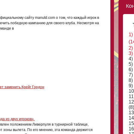
Ко
фициальному сайту manutd.com о том, что каждый игрок в
ечить победную кампанию для своего клуба. Несмотря на
оманде в
1)
(1
2)
3)
4)
5)
6)
7)
8)
9)
ет заменить Крейг Гордон
10
11
12
(8
13
14
да из двух игроков».
15
ивлен положением Ливерпуля в турнирной таблице,
16
от зоны вылета. По его мнению, эта команда держится