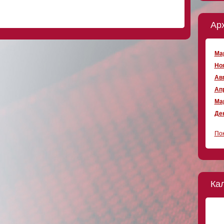
Ар
Мар
Ноя
Авг
Апр
Мар
Дек
Пок
Ка