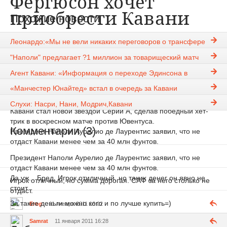
Фергюсон хочет
приобрести Кавани
Похожие новости
Mankunianka
11-01-2011, 15:59
941
Леонардо:«Мы не вели никаких переговоров о трансфере
Руни»
Новости
"Наполи" предлагает ?1 миллион за товарищеский матч
Манчестер Юнайтед
хотел бы заполучить нападающего
Агент Кавани: «Информация о переходе Эдинсона в
Наполи Эдинсона Кавани.
«Манчестер Юнайтед» – слух»
«Манчестер Юнайтед» встал в очередь за Кавани
В своем интервью Sunday Express Сэр Алекс поведал о том,
что давно следит за игроком Сборной Уругвая.
Слухи: Насри, Нани, Модрич,Кавани
Кавани стал новой звездой Серии А, сделав победный хет-
трик в воскресном матче против Ювентуса.
Комментарии (3)
Президент Наполи Аурелио де Лаурентис заявил, что не
отдаст Кавани менее чем за 40 млн фунтов.
Президент Наполи Аурелио де Лаурентис заявил, что не
отдаст Кавани менее чем за 40 млн фунтов.
Да уж... Бред. Игрок отиличный, но таких денег он явно не
Игрок отличный, но сумма дорогая. САФ за него столько не
стоит
отдаст.
За такие деньги можно кого и по лучше купить=)
Егор
11 января 2011 16:02
Samrat
11 января 2011 16:28