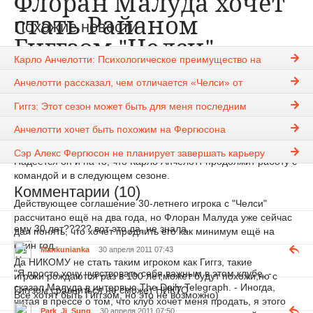
Флоран Малуда хочет
стать Райаном
Похожие новости
Гиггзом "Челси"
Карло Анчелотти: Психологическое преимущество на
стороне "Челси"
Rauf27
30-04-2011, 07:21
1665
Анчелотти рассказал, чем отличается «Челси» от
«Манчестер Юнайтед»
Новости
Гиггз: Этот сезон может быть для меня последним
Французский вингер "Челси" Флоран Малуда не скрывает, что
Анчелотти хочет быть похожим на Фергюсона
хотел бы ещё долгое время играть на "Стэмфорд Бридж",
хотя никаких сигналов со стороны клуба пока и не поступало.
Сэр Алекс Фергюсон не планирует завершать карьеру
Надеется он и на то, что Карло Анчелотт продолжит работу с
командой и в следующем сезоне.
Комментарии (10)
Действующее соглашение 30-летнего игрока с "Челси"
рассчитано ещё на два года, но Флоран Малуда уже сейчас
ему 30 лет????? вот это да, не знала.
дал понять, что хочет продлить его как минимум ещё на
один год.
Mankunianka
30 апреля 2011 07:43
Да НИКОМУ не стать таким игроком как Гиггз, такие
"Я просто хочу чувствовать себя важным в этом клубе, -
игроки рождаются раз в 100 лет,может будут похожи,но с
сказал Малуда в интервью The Daily Telegraph. - Иногда,
Гиггзом сравниться не сможет НИКТО
Все хотят быть Гиггзом, но это не возможно)
читая в прессе о том, что клуб хочет меня продать, я этого
Park_Ji_Sung
30 апреля 2011 07:50