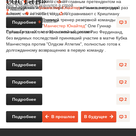
состав»
"Интера" Диего Милито станет главным претендентом на
Sharp
3-09-2010, 08:10
719
Рио Фердинанд вернулся в строй
Полузащитник «
Манчестер Юнайтед
» Нани в очередной раз
титул лучшего игрока в мире по итогам нынешнего года .
Новости
заявил, что не любит, когда его сравнивают с Криштиану
Samrat
2-09-2010, 14:51
850
Роналду.
Главный тренер резервной команды
Подробнее
3
Новости
"
Манчестер Юнайтед
" Оле Гуннар
Райан Гиггз: «У нас очень сильный состав»
Сульшер заявил, что 31-летний защитник Рио Фердинанд,
без видимых последствий принявший участие в матче Кубка
Манчестера против "Олдхэм Атлетик", полностью готов к
долгожданному возвращению в первую команду .
Подробнее
2
Подробнее
2
Подробнее
2
Подробнее
В прошлое
В будущее
3