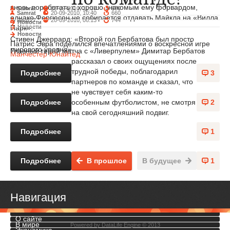
вновь поработать с хорошо знакомым ему форвардом,
Samrat
20-09-2010, 10:37
876
Samrat
20-09-2010, 10:40
660
однако Фергюсон не собирается отдавать Майкла на «Вилла
Rauf27
20-09-2010, 06:13
744
Новости
Парк».
Новости
Новости
Стивен Джеррард: «Второй гол Бербатова был просто
Патрис Эвра поделился впечатлениями о воскресной игре
мирового уровня»
Главный герой матча с «Ливерпулем» Димитар Бербатов
Манчестер Юнайтед
рассказал о своих ощущениях после
трудной победы, поблагодарил
Подробнее
3
партнеров по команде и сказал, что
не чувствует себя каким-то
Подробнее
2
особенным футболистом, не смотря
на свой сегодняшний подвиг.
Подробнее
1
Подробнее
В прошлое
В будущее
1
Навигация
О сайте
В мире
Powered by
DataLife Engine
© 2013