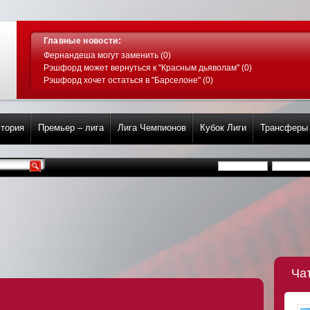
Главные новости:
Фернандеша могут заменить (0)
Рэшфорд может вернуться к "Красным дьяволам" (0)
Рэшфорд хочет остаться в "Барселоне" (0)
тория
Премьер – лига
Лига Чемпионов
Кубок Лиги
Трансферы
Ча