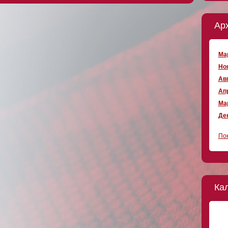
Ар
Мар
Ноя
Авг
Апр
Мар
Дек
Пок
Ка