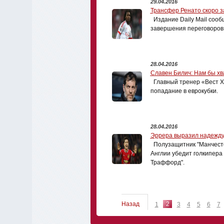
29.04.2016
Трансфер Ренато скоро 
Издание Daily Mail сооб
завершения переговоров 
28.04.2016
Славен Билич: Нам бы хв
Главный тренер «Вест Х
попадание в еврокубки.
28.04.2016
Эррера выразил надежду,
Полузащитник "Манчестер
Англии убедит голкипера
Траффорд".
Назад
2
1
3
4
5
6
7