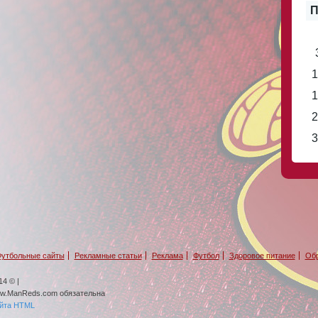
П
1
1
2
3
утбольные сайты
Рекламные статьи
Реклама
Футбол
Здоровое питание
Обр
4 © |
ww.ManReds.com обязательна
айта HTML