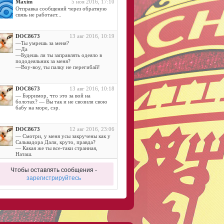
Maxim
5 ноя 2016, 17:10
Отправка сообщений через обратную
связь не работает...
DOC8673
13 авг 2016, 10:19
—Ты умрешь за меня?
—Да
—Будешь ли ты заправлять одеяло в
пододеяльник за меня?
—Воу-воу, ты палку не перегибай!
DOC8673
13 авг 2016, 10:18
— Бэрримор, что это за вой на
болотах? — Вы так и не свозили свою
бабу на море, сэр.
DOC8673
12 авг 2016, 23:06
— Смотри, у меня усы закручены как у
Сальвадора Дали, круто, правда?
— Какая же ты все-таки странная,
Наташ.
Чтобы оставлять сообщения -
DOC8673
11 авг 2016, 14:42
зарегистрируйтесь
Дама:
- Ну, отдалась… И где небо?.. Где
алмазы?..
DOC8673
11 авг 2016, 11:52
— Почему йоги спят на гвоздях?