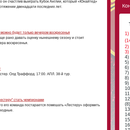
о он счастлив выиграть Кубок Англии, который «Юнайтед»
Ко
ротяжении двенадцати последних лет.
 можно будет только вечером воскресенья
1)
еще рано давать оценку нынешнему сезону и стоит
(1
ера воскресенья.
2)
3)
4)
5)
6)
т
7)
тер. Олд Траффорд. 17:00. АПЛ. 38-й тур.
8)
9)
10
11
12
естеру" стать чемпионами
(8
то его команда постарается помешать «Лестеру» оформить
13
ыходные.
14
15
16