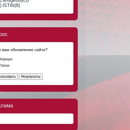
) andgeoby(3)
Что-то странное творится в мире.
Отношения обесцениваются, сникерс
) ISTIN(8)
дорожает. Вот за сникерс вообще
обидно
DOC8673
8 авг 2016, 19:23
Мужчинам тоже тяжело... Встретишь
женщину своей мечты, а у неё уже и
рос
муж, и любовник есть.
DOC8673
8 авг 2016, 18:08
к вам обновление сайта?
Ищу добрую, скромную, ласковую
девушку, любящую классическую
музыку и поэзию Серебряного века, для
Хорошо
серьёзных отношений по четвергам.
Плохо
DOC8673
8 авг 2016, 17:45
олосовать
Результаты
Где я только не был! Греция, Испания,
Куба, Франция, Марокко и на
Мальдивах я тоже не был.
DOC8673
8 авг 2016, 15:00
Только мужчины после заправки на АЗС
клама
трясут пистолет в баке.
DOC8673
8 авг 2016, 14:51
"Солдат ребенка не обидит!" - кричали
дети, бросая камни в десантника.