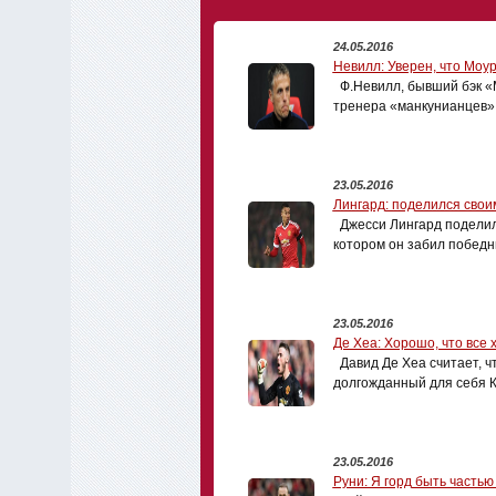
24.05.2016
Невилл: Уверен, что Моу
Ф.Невилл, бывший бэк «
тренера «манкунианцев» с
23.05.2016
Лингард: поделился сво
Джесси Лингард поделилс
котором он забил победн
23.05.2016
Де Хеа: Хорошо, что все
Давид Де Хеа считает, ч
долгожданный для себя К
23.05.2016
Руни: Я горд быть часть