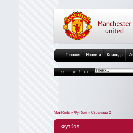
Главная
Новости
Команда
Ис
ManReds
Футбол
»
» Страница 2
Футбол