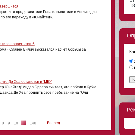
17
18
завершится
щает, что представители Ренато вылетели в Англию для
по его переходу в «Юнайтед».
Оп
атило попасть топ-6
эма» Славен Билич высказался насчет борьбы за
Ка
Г
 что Де Хеа останется в "МЮ"
 Юнайтед" Андер Эррера считает, что победа в Кубке
 Давида Де Хеа продлить свое пребывание на "Олд
Ре
...
Вперед
8
9
10
148