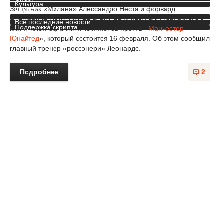
Культура
Защитник «Милана» Алессандро Неста и форвард
Инопресса
Алешандре Пато, скорее всего, не успеют восстановиться к
Все последние новости
Поддержка скрипта
матчу плей-офф Лиги чемпионов против «
Манчестер
Полная версия сайта
Юнайтед
», который состоится 16 февраля. Об этом сообщил
главный тренер «россонери» Леонардо.
Подробнее
2