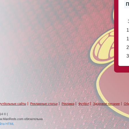
П
1
1
2
3
утбольные сайты
Рекламные статьи
Реклама
Футбол
Здоровое питание
Обр
4 © |
ww.ManReds.com обязательна
айта HTML