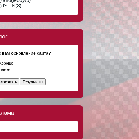
) andgeoby(3)
) ISTIN(8)
рос
к вам обновление сайта?
Хорошо
Плохо
олосовать
Результаты
клама