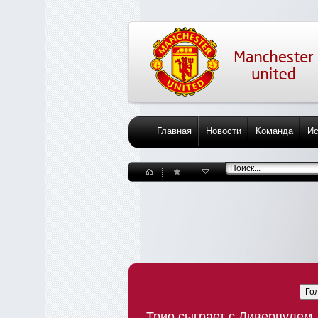
Главная
Новости
Команда
Ис
Го
Трио сыграет с Ливерпулем