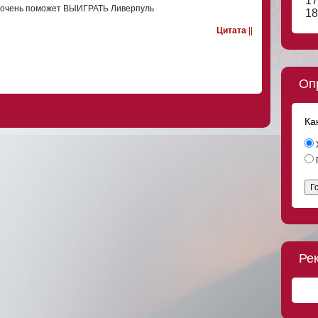
17
м очень поможет ВЫИГРАТЬ Ливерпуль
18
Цитата
||
Оп
Ка
Г
Ре