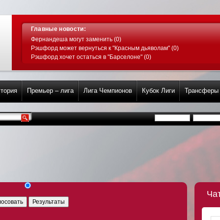
Главные новости:
Фернандеша могут заменить (0)
Рэшфорд может вернуться к "Красным дьяволам" (0)
Рэшфорд хочет остаться в "Барселоне" (0)
тория
Премьер – лига
Лига Чемпионов
Кубок Лиги
Трансферы
Ча
лосовать
Результаты