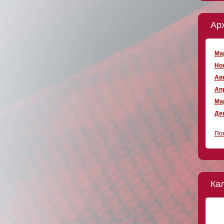
Ар
Мар
Ноя
Авг
Апр
Мар
Дек
Пок
Ка