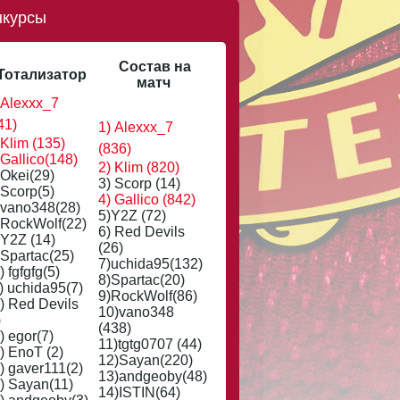
нкурсы
Состав на
Тотализатор
матч
 Alexxx_7
41)
1) Alexxx_7
 Klim (135)
(836)
 Gallico(148)
2) Klim (820)
 Okei(29)
3) Scorp (14)
 Scorp(5)
4) Gallico (842)
 vano348(28)
5)Y2Z (72)
 RockWolf(22)
6) Red Devils
 Y2Z (14)
(26)
 Spartac(25)
7)uchida95(132)
) fgfgfg(5)
8)Spartac(20)
) uchida95(7)
9)RockWolf(86)
) Red Devils
10)vano348
)
(438)
) egor(7)
11)tgtg0707 (44)
) EnoT (2)
12)Sayan(220)
) gaver111(2)
13)andgeoby(48)
) Sayan(11)
14)ISTIN(64)