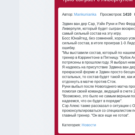
Автор:
Mankunianka
Просмотров:
1410
К
Эдвин ван дер Сар, Уэйн Руни и Рио Фер
Ливерпуля, который будет сыгран воскрес
самый сильный состав на эту игру.
Босс Юнайтед, без сомнений, хорошо усво
сильный состав, в итоге проиграв 1-0 Ли
ошибку.
"Мы выставили состав, который по нашем
тренер в Кэррингтоне в Пятницу. "Кубок 
потрясены в прошлом году. Я выбрал невер
Я надеюсь на присутствие Эдвина ван дер
прекрасной форме и Эдвин просто бесцене
остальных, то состав будет такой же, как 
отдохнуть в матче против Сток.
Руни выбыл после Новогоднего матча прот
помогая своей команде, ведущей в счете 2
"Возможно, это было не самым верным по
надеемся, что он будет в порядке".
Сэр Алекс также рассказал о ситуации с 
проконсультироваться со специалистом п
главный тренер. "Он все еще не готов".
Категория:
Новости