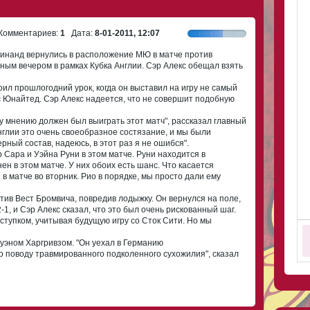
омментариев:
1
Дата:
8-01-2011, 12:07
динанд вернулись в расположение МЮ в матче против
ным вечером в рамках Кубка Англии. Сэр Алекс обещал взять
ил прошлогодний урок, когда он выставил на игру не самый
дс Юнайтед. Сэр Алекс надеется, что не совершит подобную
у мнению должен был выиграть этот матч", рассказал главный
Англии это очень своеобразное состязание, и мы были
ный состав, надеюсь, в этот раз я не ошибся".
 Сара и Уэйна Руни в этом матче. Руни находится в
н в этом матче. У них обоих есть шанс. Что касается
и в матче во вторник. Рио в порядке, мы просто дали ему
ив Вест Бромвича, повредив лодыжку. Он вернулся на поле,
-1, и Сэр Алекс сказал, что это был очень рискованный шаг.
ступком, учитывая будущую игру со Сток Сити. Но мы
Оуэном Харгривзом. "Он уехал в Германию
о поводу травмированного подколенного сухожилия", сказал