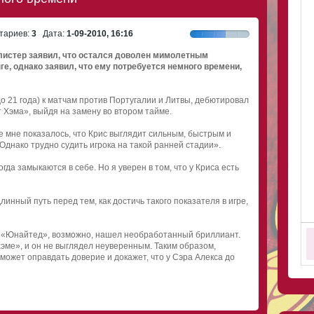
ариев:
3
Дата:
1-09-2010, 16:16
истер заявил, что остался доволен мимолетным
е, однако заявил, что ему потребуется немного времени,
о 21 года) к матчам против Португалии и Литвы, дебютировал
 Хэма», выйдя на замену во втором тайме.
 мне показалось, что Крис выглядит сильным, быстрым и
Однако трудно судить игрока на такой ранней стадии».
да замыкаются в себе. Но я уверен в том, что у Криса есть
инный путь перед тем, как достичь такого показателя в игре,
, «Юнайтед», возможно, нашел необработанный бриллиант.
эме», и он не выглядел неуверенным. Таким образом,
сможет оправдать доверие и докажет, что у Сэра Алекса до