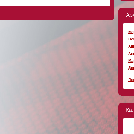
Ар
Мар
Ноя
Авг
Апр
Мар
Дек
Пок
Ка