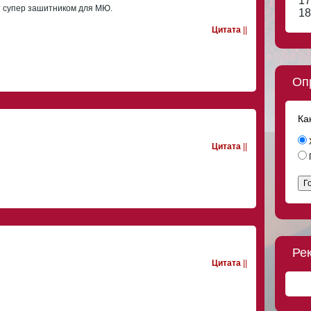
17
 супер зашитником для МЮ.
18
Цитата
||
Оп
Ка
Цитата
||
Г
Ре
Цитата
||