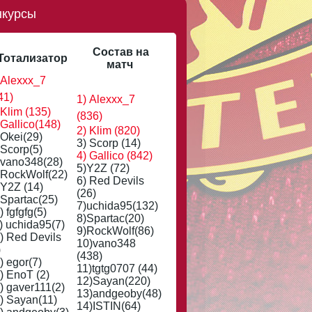
нкурсы
Состав на
Тотализатор
матч
 Alexxx_7
41)
1) Alexxx_7
 Klim (135)
(836)
 Gallico(148)
2) Klim (820)
 Okei(29)
3) Scorp (14)
 Scorp(5)
4) Gallico (842)
 vano348(28)
5)Y2Z (72)
 RockWolf(22)
6) Red Devils
 Y2Z (14)
(26)
 Spartac(25)
7)uchida95(132)
) fgfgfg(5)
8)Spartac(20)
) uchida95(7)
9)RockWolf(86)
) Red Devils
10)vano348
)
(438)
) egor(7)
11)tgtg0707 (44)
) EnoT (2)
12)Sayan(220)
) gaver111(2)
13)andgeoby(48)
) Sayan(11)
14)ISTIN(64)