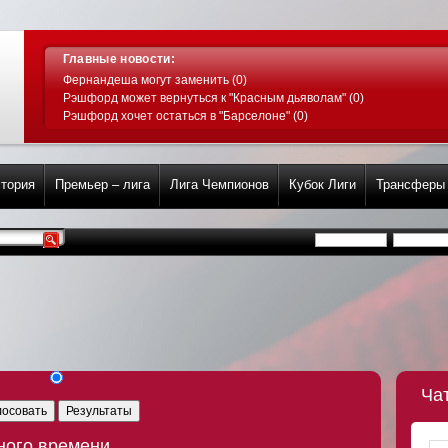
Главные новости:
Фернандеша могут заменить (0)
Рэшфорд может вернуться к "Красным дьяволам" (0)
Рэшфорд хочет остаться в "Барселоне" (0)
тория
Премьер – лига
Лига Чемпионов
Кубок Лиги
Трансферы
Ча
лосовать
Результаты
ного времени