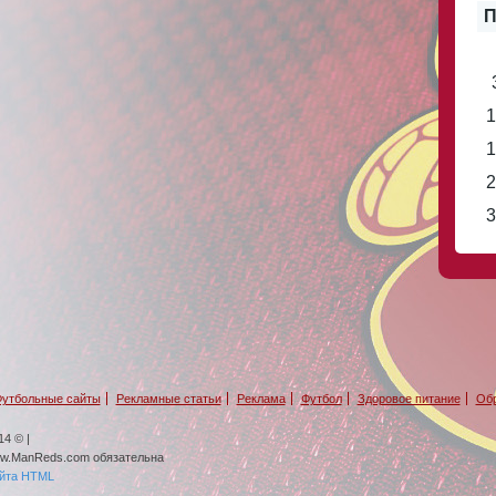
П
1
1
2
3
утбольные сайты
Рекламные статьи
Реклама
Футбол
Здоровое питание
Обр
4 © |
ww.ManReds.com обязательна
айта HTML