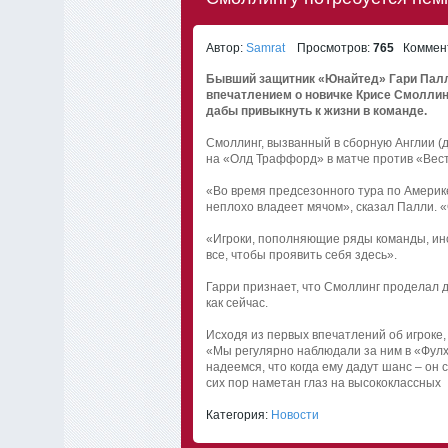
Автор:
Samrat
Просмотров:
765
Коммент
Бывший защитник «Юнайтед» Гари Палл
впечатлением о новичке Крисе Смоллинг
дабы привыкнуть к жизни в команде.
Смоллинг, вызванный в сборную Англии (д
на «Олд Траффорд» в матче против «Вест
«Во время предсезонного тура по Америке
неплохо владеет мячом», сказал Палли. «
«Игроки, пополняющие ряды команды, иног
все, чтобы проявить себя здесь».
Гарри признает, что Смоллинг проделал дл
как сейчас.
Исходя из первых впечатлений об игроке
«Мы регулярно наблюдали за ним в «Фулх
надеемся, что когда ему дадут шанс – он 
сих пор наметан глаз на высококлассных
Категория:
Новости