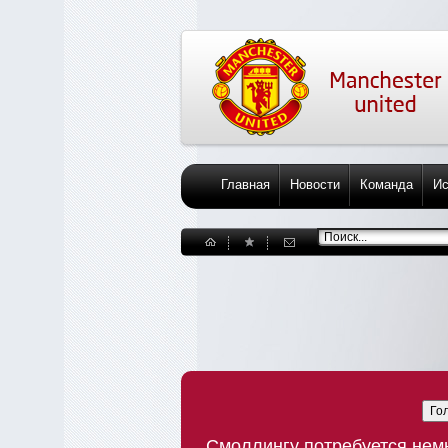
Главная
Новости
Команда
Ис
Го
Смоллингу потребуется нем