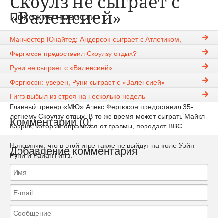
Скоулз не сыграет с
«Валенсией»
Похожие новости
Манчестер Юнайтед: Андерсон сыграет с Атлетиком,
Rauf27
28-09-2010, 23:18
1119
Скоулз — нет
Новости
Фергюсон предоставил Скоулзу отдых?
Полузащитник «
Манчестер Юнайтед
» Пол Скоулз пропустит
Руни не сыграет с «Валенсией»
встречу 2-го тура группового этапа Лиги чемпионов против
Фергюсон: уверен, Руни сыграет с «Валенсией»
«Валенсии».
Гиггз выбыл из строя на несколько недель
Главный тренер «МЮ» Алекс Фергюсон предоставил 35-
летнему Скоулзу отдых. В то же время может сыграть Майкл
Комментарии (0)
Кэррик, который оправился от травмы, передает ВВС.
Напомним, что в этой игре также не выйдут на поле Уэйн
Добавление комментария
Руни и Райан Гиггз.