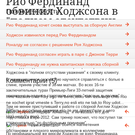
Рио Фердинанд
обвинил Ходжсона в
Похожие новости
"полном отсутствии
Рио Фердинанд хочет снова выступать за сборную Англии
уважения"
Ходжсон извинился перед Рио Фердинандом
Rauf27
3-06-2012, 21:58
1403
Роналду не согласен с решением Роя Ходжсона
Новости
Рио Фердинанд согласен играть в паре с Джоном Терри
Представитель центрального защитника "
Манчестер Юнайтед
"
Рио Фердинанду не нужна капитанская повязка сборной
Рио Фердинанда обвинил главного тренера сборной Англии Роя
Ходжсона в "полном отсутствии уважения" к своему клиенту.
Комментарии (5)
В завершившемся сезона Рио научился справляться с болью в
спине, приняв участие в 38-ми матчах. Во всех 16-ти
заключительных турах Премьер-Лиги 33-летний защитник
неизменно выходил в стартовом составе "красных дьяволов".
mne kazalos chto Roy ego ne beret,tolko lish izza toqo chto Rio
ne xochet igrat vmeste s Terry,no esli eto ne tak,to Roy udot...
Тем не менее приступивший к работе со сборной Англии Ходжсон
дибилы кусок!мне кажется кто-то им движет!или у него
skyline
3 июня 2012 22:50
проигнорировал лидера "Юнайтед" и не вызвал его для
глаз нету!(у роя)
подготовки к Евро-2012. Сам тренер пояснил, что поступил так
исключительно "по футбольным причинам".
в сборной терри играет,рой боится нагнетения
genur
4 июня 2012 03:31
обстановки и плохого микроклимата в коллективе
По неофициальной же версии Ходжсон не взял Фердинанда,