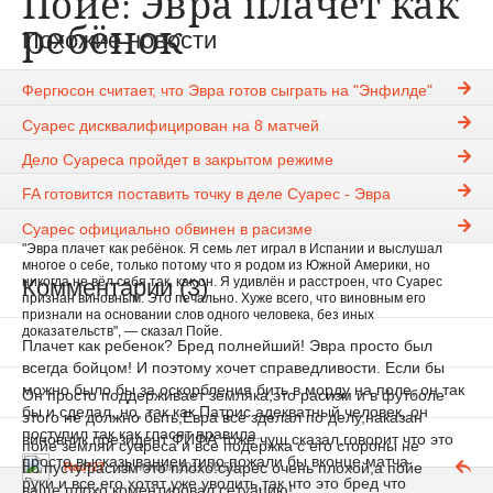
Пойе: Эвра плачет как
ребёнок
Похожие новости
Rauf27
18-11-2011, 08:42
1267
Фергюсон считает, что Эвра готов сыграть на "Энфилде"
против "Ливерпуля"
Новости
Суарес дисквалифицирован на 8 матчей
Легендарный уругваец, бывший полузащитник "Челси", "Тоттенхэма" и
Дело Суареса пройдет в закрытом режиме
"Сарагосы"
Гус Пойе
прокомментировал решение Футбольной
ассоциации Англии признать виновным нападающего
FA готовится поставить точку в деле Суарес - Эвра
"Ливерпуля"
Луиса Суареса
в расистских высказываниях в адрес
французского защитника "
Манчестер Юнайтед
"
Патриса
Эвра
Суарес официально обвинен в расизме
"Эвра плачет как ребёнок. Я семь лет играл в Испании и выслушал
многое о себе, только потому что я родом из Южной Америки, но
Комментарии (3)
никогда не вёл себя так, как он. Я удивлён и расстроен, что Суарес
признан виновным. Это печально. Хуже всего, что виновным его
признали на основании слов одного человека, без иных
доказательств", — сказал Пойе.
Плачет как ребенок? Бред полнейший! Эвра просто был
всегда бойцом! И поэтому хочет справедливости. Если бы
можно было бы за оскорбления бить в морду на поле, он так
Он просто поддерживает земляка,это расизм и в футболе
бы и сделал, но, так как Патрис адекватный человек, он
этого не должно быть,Евра все зделал по делу,наказан
поступил так как гласят правила.
виновник,президент ФИФА тоже чуш сказал,говорит что это
пойе земляй суареса и все подержка с его стороны не
просто высказываниеи типо пожали бы вконце матча
по пусту!расизм это плохо.суарес очень плохой,а пойе
Rauf27
18 ноября 2011 08:50
руки и все,его хотят уже уволить,так что это бред что
ваще плохо коментировал сетуацию!