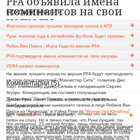
PFA объявила имена
номинантов на свои
Похожие новости
награды
Фергюсон признан лучшим тренером сезона в АПЛ
Rauf27
17-04-2012, 03:53
1284
Руни: игроком года в английском футболе будет признан,
скорее всего, ван Перси
Новости
Робин Ван Перси - Игрок Года по версии PFA
Ассоциация профессиональных игроков (PFA) объявила
PFA подтвердила имена номинантов на свои награды
имена номинантов на звание Игрока Года и молодого Игрока
УЕФА назвал номинантов
Года в Премьер-Лиге.
На звание лучшего игрока по версии PFA будут претендовать
аж трое представителей "Манчестер Сити": голкипер Джо
Комментарии (5)
Харт, плеймейкер Давид Сильва и нападающий Серхио
Агуэро. Конкуренцию им составят полузащитник
"Тоттенхэма" Скотт Паркер, а также двое лидеров
Думаю Руни станет лучшим игроком а Агуэро лучшим
бомбардирской гонки нынешнего сезона в лице Робина Ван
молодым игроком.
Перси из "Арсенала" и Уэйна Руни из "
Манчестер Юнайтед
".
Мне кажется Ван Перси выиграет, потому что он весь
max191197
17 апреля 2012 04:12
сезон на слуху. Но я лично считаю, что Руни лучший, так
Что интересно, 23-летний Агуэро, лишь прошлым летом
как он весь сезон тянет команду и играя не на своей позиции
Все игроки сильные, даже не знаю как распределять места(
купленный "Сити", претендует и на звание лучшего молодого
еще и очень много забивает. Играй он чисто напом то голов
игрока. Здесь конкуренция тоже очень высока, ведь в числе
40 уже вкатил бы, а так приходится и плеймейкером быть и