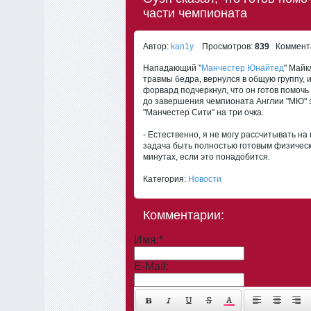
части чемпионата
Автор:
kan1y
Просмотров:
839
Коммент
Нападающий "
Манчестер Юнайтед
" Майк
травмы бедра, вернулся в общую группу,
форвард подчеркнул, что он готов помочь
до завершения чемпионата Англии "МЮ" з
"Манчестер Сити" на три очка.
- Естественно, я не могу рассчитывать на 
задача быть полностью готовым физическ
минутах, если это понадобится.
Категория:
Новости
Комментарии:
Имя:
*
E-Mail: