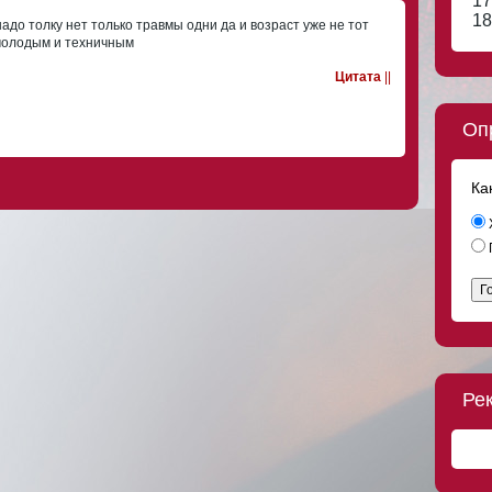
17
18
адо толку нет только травмы одни да и возраст уже не тот
 молодым и техничным
Цитата
||
Оп
Ка
Г
Ре