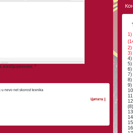
Ко
1)
(1
2)
3)
4)
5)
на изображении:
*
6)
7)
8)
9)
 u nevo net skorost texnika
10
11
Цитата
||
12
(8
13
14
15
16