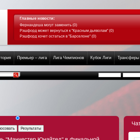
Главные новости:
Фернандеша могут заменить (0)
Рэшфорд может вернуться к "Красным дьяволам" (0)
Рэшфорд хочет остаться в "Барселоне" (0)
тория
Премьер – лига
Лига Чемпионов
Кубок Лиги
Трансферы
Ча
лосовать
Результаты
очь "Манчестер Юнайтед" в финальной