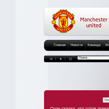
Главная
Новости
Команда
Ис
Го
Оуэн сказал, что готов пом