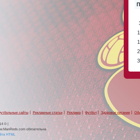
П
1
1
2
3
утбольные сайты
Рекламные статьи
Реклама
Футбол
Здоровое питание
Обр
4 © |
ww.ManReds.com обязательна
айта HTML