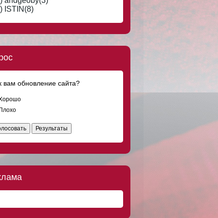
) andgeoby(3)
) ISTIN(8)
рос
к вам обновление сайта?
Хорошо
Плохо
олосовать
Результаты
клама