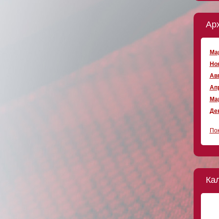
Ар
Мар
Ноя
Авг
Апр
Мар
Дек
Пок
Ка