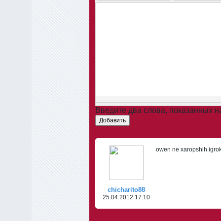
Введите два слова, показанных 
Добавить
owen ne xaropshih igrok
chicharito88
25.04.2012 17:10