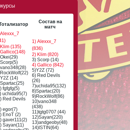
нкурсы
Состав на
Тотализатор
матч
 Alexxx_7
41)
1) Alexxx_7
 Klim (135)
(836)
 Gallico(148)
2) Klim (820)
 Okei(29)
3) Scorp (14)
 Scorp(5)
4) Gallico (842)
 vano348(28)
5)Y2Z (72)
 RockWolf(22)
6) Red Devils
 Y2Z (14)
(26)
 Spartac(25)
7)uchida95(132)
) fgfgfg(5)
8)Spartac(20)
) uchida95(7)
9)RockWolf(86)
) Red Devils
10)vano348
)
(438)
) egor(7)
11)tgtg0707 (44)
) EnoT (2)
12)Sayan(220)
) gaver111(2)
13)andgeoby(48)
) Sayan(11)
14)ISTIN(64)