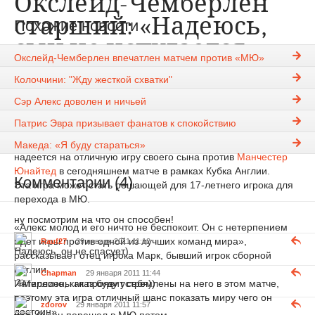
Окслейд-Чемберлен
старший: «Надеюсь,
Похожие новости
сын не испугается
Окслейд-Чемберлен впечатлен матчем против «МЮ»
МЮ»
Колоччини: "Жду жесткой схватки"
Сэр Алекс доволен и ничьей
Mankunianka
29-01-2011, 11:05
1121
Новости
Патрис Эвра призывает фанатов к спокойствию
Отец вундеркинда из Саутгемтона Алеска Чемберлена
Македа: «Я буду стараться»
надеется на отличную игру своего сына против
Манчестер
Юнайтед
в сегодняшнем матче в рамках Кубка Англии.
Комментарии (4)
Эта игра может стать решающей для 17-летнего игрока для
перехода в МЮ.
ну посмотрим на что он способен!
«Алекс молод и его ничто не беспокоит. Он с нетерпением
ждет игры против одной из лучших команд мира»,
Rauf27
29 января 2011 11:12
Надеюсь, он не спасует)
рассказывает отец игрока Марк, бывший игрок сборной
Англии.
Chapman
29 января 2011 11:44
Интересно, как проявит себя))
«Миллионы глаз буду устремлены на него в этом матче,
поэтому эта игра отличный шанс показать миру чего он
zdorov
29 января 2011 11:57
достоин»
хоть бы он перешел в МЮ потом