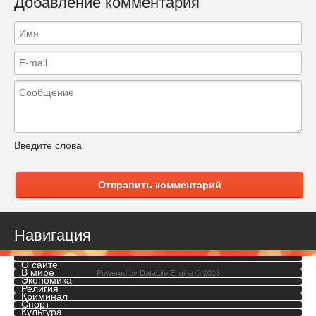
Добавление комментария
Введите слова
Отправить комментарий
Навигация
О сайте
В мире
Powered by
DataLife Engine
© 2013
Экономика
Религия
Криминал
Спорт
Культура