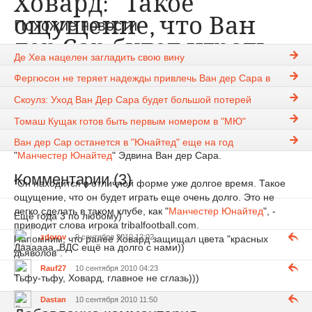
Ховард: "Такое
ощущение, что Ван
Похожие новости
дер Сар будет играть
Де Хеа нацелен загладить свою вину
еще очень долго"
Фергюсон не теряет надежды привлечь Ван дер Сара в
свой тренерский штаб
Скоулз: Уход Ван Дер Сара будет большой потерей
Sharp
9-09-2010, 08:02
865
Новости
Томаш Кущак готов быть первым номером в "МЮ"
Вратарь "Эвертона" Тим Ховард похвалил голкипера
Ван дер Сар останется в "Юнайтед" еще на год
"
Манчестер Юнайтед
" Эдвина Ван дер Сара.
Комментарии (3)
"Он находится в отличной форме уже долгое время. Такое
ощущение, что он будет играть еще очень долго. Это не
легко сделать в таком клубе, как "
Манчестер Юнайтед
", -
Ещё года 3 по любому)
приводит слова игрока tribalfootball.com.
zdorov
9 сентября 2010 12:02
Напомним, что ранее Ховард защищал цвета "красных
Даааааа, ВДС ещё на долго с нами))
дьяволов".
Rauf27
10 сентября 2010 04:23
Тьфу-тьфу, Ховард, главное не сглазь)))
Dastan
10 сентября 2010 11:50