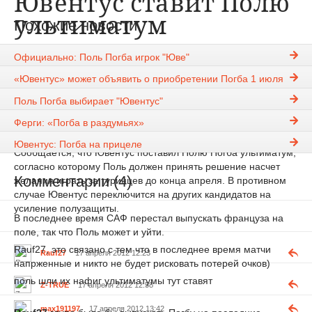
Ювентус ставит Полю
ультиматум
Похожие новости
Rauf27
17-04-2012, 12:22
1559
Официально: Поль Погба игрок "Юве"
Новости
«Ювентус» может объявить о приобретении Погба 1 июля
"Ювентус" собирается решить ситуацию с молодым
Поль Погба выбирает "Ювентус"
полузащитником Полем Погба который до сих пор не
Ферги: «Погба в раздумьях»
определился со своим будущим.
Ювентус: Погба на прицеле
Сообщается, что Ювентус поставил Полю Погба ультиматум,
согласно которому Поль должен принять решение насчет
Комментарии (4)
желания играть за туринцев до конца апреля. В противном
случае Ювентус переключится на других кандидатов на
усиление полузащиты.
В последнее время САФ перестал выпускать француза на
поле, так что Поль может и уйти.
Rauf27, это связано с тем что в последнее время матчи
Rauf27
17 апреля 2012 12:23
напрженные и никто не будет рисковать потерей очков)
поль шли их нафиг ультиматумы тут ставят
Z-TRUE
17 апреля 2012 12:58
max191197
17 апреля 2012 13:42