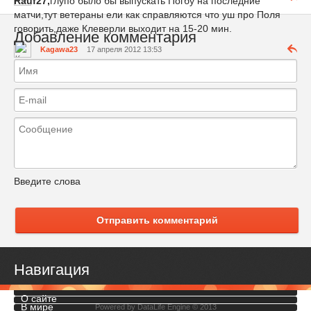
Rauf27,
глупо было бы выпускать Погбу на последние
матчи,тут ветераны ели как справляются что уш про Поля
говорить,даже Клеверли выходит на 15-20 мин.
Добавление комментария
Kagawa23
17 апреля 2012 13:53
Введите слова
Отправить комментарий
Навигация
О сайте
В мире
Powered by
DataLife Engine
© 2013