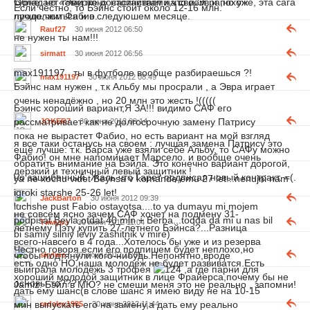
Обладает теми же достоинствами,что и Эвра,но уж
турне, но «Эвертон» настаивает на своем, и похоже, эта сага
Если честно, то Бэйнс стоит около 12-16 млн.
лучше,чем Фабио.
продолжиться и в следуюшем месяце.
Rauf27
30 июня 2012 06:50
не нужен ты нам!!!
sirmatt
30 июня 2012 06:56
max191197 , ты в футболе вообще разбираешься ?!
max191197
30 июня 2012 08:49
Бэйнс нам нужен , т.к Альбу мы просрали , а Эвра играет
очень ненадёжно , но 20 млн это жесть !(((((
Бэинс хороший вариант,Я ЗА!!! видимо САФ его
рассматривает как не долгосрочную замену Патрису
JOKER7
30 июня 2012 09:14
пока не вырастет Фабио, но есть вариант на мой взгляд
я все таки останусь на своем : лучшая замена Патрису это
ещё лучше: т.к. Барса уже взяли себе Альбу, то САФу можно
Фабио! он мне напоминает Марсело. и вообще очень
обратить внимание на Бэйла. Это конечно вариант дорогой,
дерзкий и техничный левый защитник !
но зашибенный. Жаль что Гарет подписал новый контракт. =(.
ya ne xochu videt Beynsa v komande,emu 27 let...nenujni nam
igroki starshe 25-26 let!
JackBarton
30 июня 2012 09:39
luchshe pust Fabio ostayotsa....to ya dumayu mi mojem
не совсем ясно зачем САФ хочет на подмену 31-
podpisat Beyla,otdat 40 mln + Berba...toqda da mi u nas bil
Тимурэ
30 июня 2012 11:04
летнему Пэту купить 27-летнего Бэйнса?...Разница
bi samiy silniy leviy zashitnik v mire)
всего-навсего в 4 года...Хотелось бы уже и из резерва
Честно говоря если его подпишем будет неплохо,но
чтобы подтянули кого-нибудь.Непонятно,вроде
skyline
30 июня 2012 11:36
есть одно НО,наша молодеж не будет развиватся.Есть
выиграла молодёжь 3 трофея
,а где парни для
хороший молодой защитник в лице Фрайерса,почему бы не
основы-то???
Jamiz: Бэйл в МЮ? не смеши меня это не реально , запомни!
дать ему шанс(в слове шанс я имею виду не на 10-15
мин выпускать его на замену,а дать ему реально
redalex1985
30 июня 2012 11:44