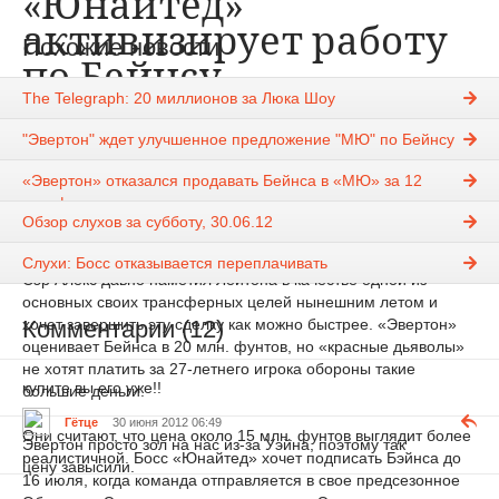
«Юнайтед»
активизирует работу
Похожие новости
по Бейнсу
The Telegraph: 20 миллионов за Люка Шоу
kan1y
30-06-2012, 06:43
2321
"Эвертон" ждет улучшенное предложение "МЮ" по Бейнсу
Новости
«Эвертон» отказался продавать Бейнса в «МЮ» за 12
«
Манчестер Юнайтед
» активизирует свои усилия по
млн фунтов
подписанию защитника «Эвертона» Лейтона Бейнса,
Обзор слухов за субботу, 30.06.12
сообщает The Mirror.
Слухи: Босс отказывается переплачивать
Сэр Алекс давно наметил Лейтона в качестве одной из
основных своих трансферных целей нынешним летом и
Комментарии (12)
хочет завершить эту сделку как можно быстрее. «Эвертон»
оценивает Бейнса в 20 млн. фунтов, но «красные дьяволы»
не хотят платить за 27-летнего игрока обороны такие
купите вы его уже!!
большие деньги.
Гётце
30 июня 2012 06:49
Они считают, что цена около 15 млн. фунтов выглядит более
Эвертон просто зол на нас из-за Уэйна, поэтому так
реалистичной. Босс «Юнайтед» хочет подписать Бэйнса до
цену завысили.
16 июля, когда команда отправляется в свое предсезонное