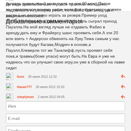
сыграть полноценый матч,пусть не все 90 мин).Потом
Да надо давать больше игровой практики молодёжи,
мы удевляемся почему наша молодеж уходит,игрок должен
подтягивать из резерва ребят, хотя Бэйс британец, да и
расти,а не постоянно играть за резерв.Пример уход
защитник неплохой.
Добавление комментария
Погбы,Норвуда ведь здесь не малую роль сыграл приход
Пауэлла.На мой взгляд лучше не отдавать Фабио в
аренду,дать ему и Фрайерсу шанс проявить себя.А эти 20
млн взять + Андерсон обменять на Луку.Тема самым у нас
получается будут Кагава,Модрич в основе,а
Пауэлл,Клеверли тот же Танклифф,пусть проявят себя
пока,и травмы(боже упаси) могут быть.На Евра я уже не
надеюсь что он улучшит свою игру,он уже в сборной на лавке
сидит.
Kent
30 июня 2012 12:32
Hasan777
30 июня 2012 15:20
simplyman
2 июля 2012 04:05