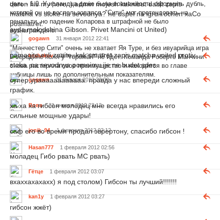
daron his my hero :) admin mojesh kaknibut dabit zapis
цель - 1:0. У ирландца даже была возможность оформить дубль,
которой он не воспользовался. "Сити" мог претендовать на
matcha vs stoke na sevodnya? ne uspel na igru i ochen xaCo
пенальти, но падение Коларова в штрафной не было
posmatret.
ayda molodchina Gibson. Privet Mancini ot United)
вознаграждено.
gogawn
31 января 2012 22:41
"Манчестер Сити" очень не хватает Яя Туре, и без ивуарийца игра
pamagite esli znaite. kak smatret zapis matcha united protiv
keshakov
31 января 2012 22:53
в середине поля у "горожан" не идет. Команда Роберто Манчини
stoka. na sevodnya pomoimu ije ne budet sdes.
снова растеряла свое преимущество и находится во главе
таблицы лишь по дополнительным показателям.
супер,ураааааааааааа. правда у нас впереди сложный
gogawn
31 января 2012 23:00
график.
ха ха ха гибсон молодец мне всегда нравились его
Вова
31 января 2012 23:12
сильные мощные удары!
саф его во время продал эврертону, спасибо гибсон !
jonik_94
1 февраля 2012 02:12
Hasan777
1 февраля 2012 02:56
моладец Гибо рвать МС рвать)
Гётце
1 февраля 2012 03:07
вхаххахахахх) я под столом) Гибсон ты лучший!!!!!!!
kan1y
1 февраля 2012 03:27
гибсон жжёт)