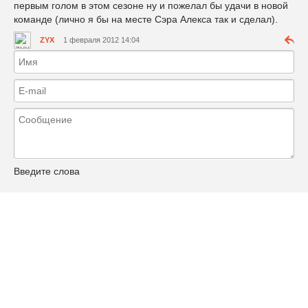
первым голом в этом сезоне ну и пожелал бы удачи в новой
команде (лично я бы на месте Сэра Алекса так и сделал).
ZYX
1 февраля 2012 14:04
Введите слова
Отправить комментарий
Навигация
О сайте
В мире
Powered by
DataLife Engine
© 2013
Экономика