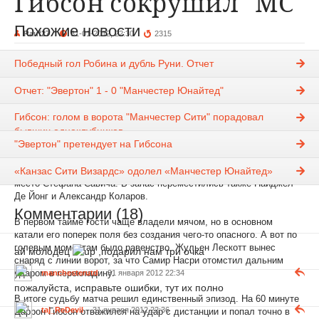
Гибсон сокрушил "МС"
Похожие новости
Rauf27
31-01-2012, 22:30
2315
Новости
Победный гол Робина и дубль Руни. Отчет
"Манчестер Сити" потерпел довольно неожиданное поражение на
поле "Эвертона" со счетом 1:0. Единственный гол, свой
Отчет: "Эвертон" 1 - 0 "Манчестер Юнайтед"
дебютный за клуб, забил Даррон Гибсон.
Гибсон: голом в ворота "Манчестер Сити" порадовал
Главный тренер "ирисок" Дэвид Мойес выпустил с первых минут
бывших одноклубников
нападающего Дениса Страккуалурси. Луи Саа в заявку не попал.
"Эвертон" претендует на Гибсона
У "горожан" состоялось возвращение после 4-матчевой
«Канзас Сити Визардс» одолел «Манчестер Юнайтед»
дисквалификации защитника Винсента Компани, который занял
место Стефана Савича. В запас переместились также Найджел
Де Йонг и Александр Коларов.
Комментарии (18)
В первом тайме гости чаще владели мячом, но в основном
катали его поперек поля без создания чего-то опасного. А вот по
голевым моментам было равенство. Жульен Лескотт вынес
ай молодец
,подарил нам три очка
снаряд с линии ворот, за что Самир Насри отомстил дальним
ударом в перекладину.
manchesterutd
31 января 2012 22:34
пожалуйста, исправьте ошибки, тут их полно
В итоге судьбу матча решил единственный эпизод. На 60 минуте
taj_ReDevil
31 января 2012 22:36
Даррон Гибсон отважился на удар с дистанции и попал точно в