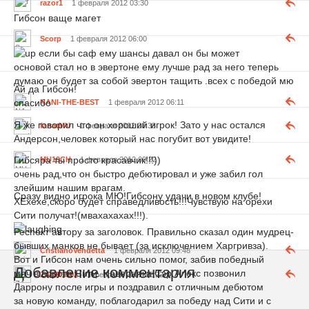
razor1
1 февраля 2012 03:30
Гибсон ваще магет
Scorp
1 февраля 2012 06:00
если бы саф ему шансы давал он бы может
основой стал но в эвертоне ему лучше рад за него теперь
думаю он будет за собой эвертон тащить .всех с победой мю
Ай да Гибсон!
спасибо
NANI-THE-BEST
1 февраля 2012 06:11
Я же говорил что он хороший игрок! Зато у нас остался
fanatMU
1 февраля 2012 08:38
Андерсон,человек который нас погубит вот увидите!
Гибсяра ты просто красавчик!!!))
MU19CH
1 февраля 2012 09:22
очень рад,что он быстро дебютировал и уже забил гол
злейшим нашим врагам.
Сразу видно игрока МЮ!Гибсону удачи в новом клубе!
ХЕхехе,скоро будет справедливость!!!Чувствую на орехи
Сити получат!(мвахахахах!!!).
Респект автору за заголовок. Правильно сказал один мудрец-
бывших манков не бывает (за исключением Харгривза).
CristianoVendetta
1 февраля 2012 09:48
Вот и Гибсон нам очень сильно помог, забив победный
Добавление комментария
мяч в ворота Сити. Наверняка Сэр Алекс позвонил
ZAUR1992
1 февраля 2012 12:22
Даррону после игры и поздравил с отличным дебютом
за новую команду, поблагодарил за победу над Сити и с