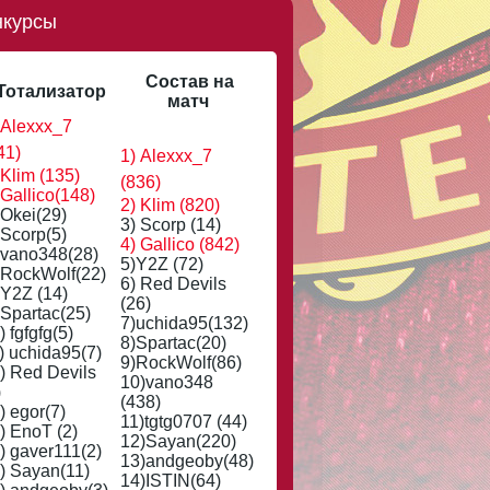
нкурсы
Состав на
Тотализатор
матч
 Alexxx_7
41)
1) Alexxx_7
 Klim (135)
(836)
 Gallico(148)
2) Klim (820)
 Okei(29)
3) Scorp (14)
 Scorp(5)
4) Gallico (842)
 vano348(28)
5)Y2Z (72)
 RockWolf(22)
6) Red Devils
 Y2Z (14)
(26)
 Spartac(25)
7)uchida95(132)
) fgfgfg(5)
8)Spartac(20)
) uchida95(7)
9)RockWolf(86)
) Red Devils
10)vano348
)
(438)
) egor(7)
11)tgtg0707 (44)
) EnoT (2)
12)Sayan(220)
) gaver111(2)
13)andgeoby(48)
) Sayan(11)
14)ISTIN(64)