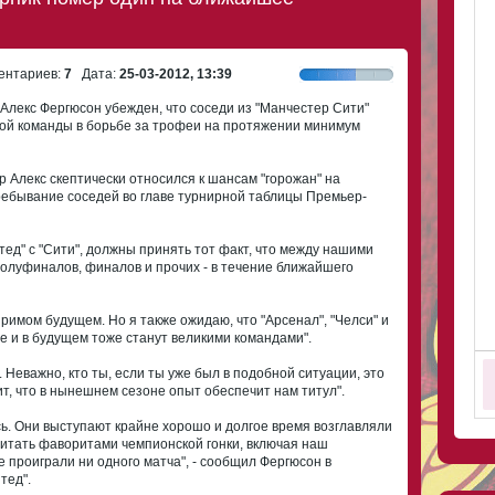
нтариев:
7
Дата:
25-03-2012, 13:39
р Алекс Фергюсон убежден, что соседи из "Манчестер Сити"
ной команды в борьбе за трофеи на протяжении минимум
 Алекс скептически относился к шансам "горожан" на
ребывание соседей во главе турнирной таблицы Премьер-
ед" с "Сити", должны принять тот факт, что между нашими
полуфиналов, финалов и прочих - в течение ближайшего
римом будущем. Но я также ожидаю, что "Арсенал", "Челси" и
е и в будущем тоже станут великими командами".
 Неважно, кто ты, если ты уже был в подобной ситуации, это
ит, что в нынешнем сезоне опыт обеспечит нам титул".
сь. Они выступают крайне хорошо и долгое время возглавляли
читать фаворитами чемпионской гонки, включая наш
е проиграли ни одного матча", - сообщил Фергюсон в
тед".