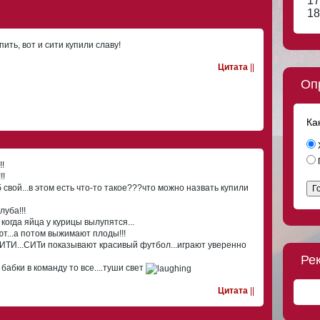
17
18
пить, вот и сити купили славу!
Цитата
||
Оп
Ка
!
!
свой...в этом есть что-то такое???что можно назвать купили
Г
уба!!!
когда яйца у курицы вылупятся...
...а потом выжимают плоды!!!
ИТИ...СИТи показывают красивый футбол...играют уверенно
Ре
абки в команду то все....туши свет
Цитата
||