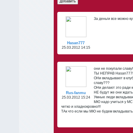
Добавить
За деньги все можно ку
Hasan777
25.03.2012 14:15
они не покупали славу!!
ТЫ НЕПРАВ Hasan777!!
ОНи вкладывают в клуб 
славу???
ОНи делают это ради кл
НЕ будут же они ждать 
Rus-fanmu
Умные люди вкладывают
25.03.2012 15:24
МЮ надо учиться у МС
четко и хладнокровно!!!
ТАк что если мы МЮ не будем вкладывать б