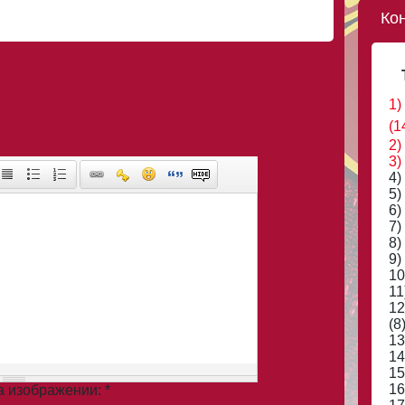
Ко
1)
(1
2)
3)
4)
5)
6)
7)
8)
9)
10
11
12
(8
13
14
15
16
на изображении:
*