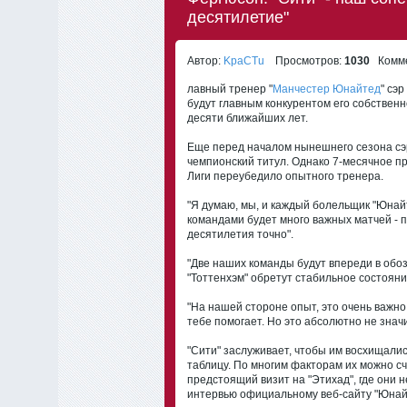
десятилетие"
Автор:
KpaCTu
Просмотров:
1030
Комме
лавный тренер "
Манчестер Юнайтед
" сэ
будут главным конкурентом его собствен
десяти ближайших лет.
Еще перед началом нынешнего сезона сэр
чемпионский титул. Однако 7-месячное п
Лиги переубедило опытного тренера.
"Я думаю, мы, и каждый болельщик "Юнайт
командами будет много важных матчей - 
десятилетия точно".
"Две наших команды будут впереди в обоз
"Тоттенхэм" обретут стабильное состояни
"На нашей стороне опыт, это очень важно.
тебе помогает. Но это абсолютно не знач
"Сити" заслуживает, чтобы им восхищали
таблицу. По многим факторам их можно с
предстоящий визит на "Этихад", где они н
интервью официальному веб-сайту "Юнай