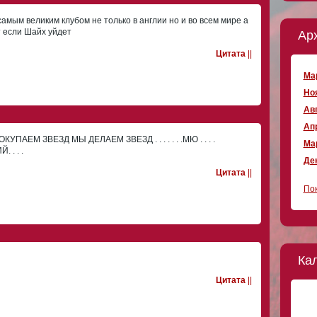
самым великим клубом не только в англии но и во всем мире а
 если Шайх уйдет
Ар
Цитата
||
Мар
Ноя
Авг
Апр
АЕМ ЗВЕЗД МЫ ДЕЛАЕМ ЗВЕЗД . . . . . . .МЮ . . . .
Мар
 . . .
Дек
Цитата
||
Пок
Ка
Цитата
||