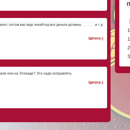
П
ет, потом как лидс юнайтед все деньги должны . . . . . . . .и т д
1
Цитата
||
1
2
3
вали они на Этихаде? Это надо исправлять
Цитата
||