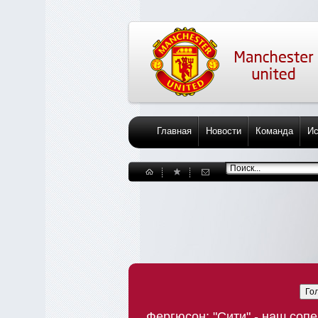
Главная
Новости
Команда
Ис
Го
Фергюсон: "Сити" - наш соп