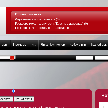
Главные новости:
Фернандеша могут заменить (0)
Рэшфорд может вернуться к "Красным дьяволам" (0)
Рэшфорд хочет остаться в "Барселоне" (0)
тория
Премьер – лига
Лига Чемпионов
Кубок Лиги
Трансферы
Ча
лосовать
Результаты
ерник номер один на ближайшее