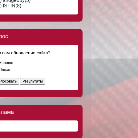
) andgeoby(3)
) ISTIN(8)
рос
к вам обновление сайта?
Хорошо
Плохо
олосовать
Результаты
клама