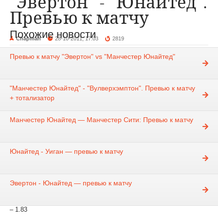
"Эвертон" - "Юнайтед".
Превью к матчу
Похожие новости
Chapman
28-10-2011, 17:03
2819
Новости
Превью к матчу "Эвертон" vs "Манчестер Юнайтед"
Английская Премьер Лига
"Манчестер Юнайтед" - "Вулверхэмптон". Превью к матчу
+ тотализатор
Стадион:
"Гудисон Парк", Ливерпуль
Манчестер Юнайтед — Манчестер Сити: Превью к матчу
Дата:
29 октября, суббота
Главный арбитр:
Марк Халси
Юнайтед - Уиган — превью к матчу
Начало матча:
12:00 BST (15:00 MSK)
Прямая трансляция:
Спорт 1, 14.55 (прямая, время Москвы)
Эвертон - Юнайтед — превью к матчу
Котировки:
победа «Эвертон» – 4.20, ничья – 3.60, победа «МЮ»
– 1.83