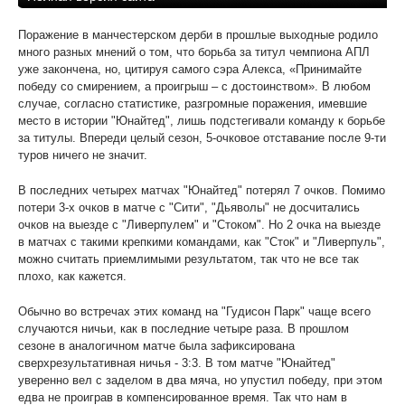
Поражение в манчестерском дерби в прошлые выходные родило
много разных мнений о том, что борьба за титул чемпиона АПЛ
уже закончена, но, цитируя самого сэра Алекса, «Принимайте
победу со смирением, а проигрыш – с достоинством». В любом
случае, согласно статистике, разгромные поражения, имевшие
место в истории "Юнайтед", лишь подстегивали команду к борьбе
за титулы. Впереди целый сезон, 5-очковое отставание после 9-ти
туров ничего не значит.
В последних четырех матчах "Юнайтед" потерял 7 очков. Помимо
потери 3-х очков в матче с "Сити", "Дьяволы" не досчитались
очков на выезде с "Ливерпулем" и "Стоком". Но 2 очка на выезде
в матчах с такими крепкими командами, как "Сток" и "Ливерпуль",
можно считать приемлимыми результатом, так что не все так
плохо, как кажется.
Обычно во встречах этих команд на "Гудисон Парк" чаще всего
случаются ничьи, как в последние четыре раза. В прошлом
сезоне в аналогичном матче была зафиксирована
сверхрезультативная ничья - 3:3. В том матче "Юнайтед"
уверенно вел с заделом в два мяча, но упустил победу, при этом
едва не проиграв в компенсированное время. Так что нам в