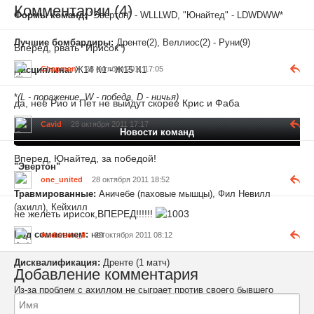
Комментарии (4)
Формы команд:
"Эвертон" - WLLLWD, "Юнайтед" - LDWDWW*
Лучшие бомбардиры:
Дренте(2), Веллиос(2) - Руни(9)
Вперед, рвать "Ирисок")
Chapman
28 октября 2011 17:05
Дисциплина:
Ж14 К1 - Ж15 К1
*
(L - поражение, W - победа, D - ничья)
да, нее Рио и Пет не выйдут скорее Крис и Фаба
Cavid
28 октября 2011 17:17
Новости команд
Вперед, Юнайтед, за победой!
"Эвертон"
one_united
28 октября 2011 18:52
Травмированные:
Аничебе (паховые мышцы), Фил Невилл
(ахилл), Кейхилл
не желеть ирисок,ВПЕРЕД!!!!!!
Под сомнением:
нет
Anderson_8
29 октября 2011 08:12
Дисквалификация:
Дренте (1 матч)
Добавление комментария
Из-за проблем с ахиллом не сыграет против своего бывшего
клуба капитан "Эвертона" Фил Невилл. Тим Кэйхилл также