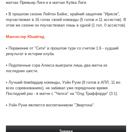
матчах Премьер Лиги и в матчах Кубка Лиги.
• В прошлом сезоне Лейтон Бейнс, крайний защитник "Ирисок",
поучаствовал в 16 голах своей команды (5 голов и 11 ассистов). В
этом же сезоне он поучаствовал лишь в одной (1 гол, 0 ассистов).
Манчестер Юнайтед
• Поражение от "Сити" в прошлом туре со счетом 1:6 - худший
результат в истории клуба.
• Подопечные сэра Алекса выиграли лишь два матча из
последних шести.
• Лучший бомбардир команды, Уэйн Руни (9 голов в АПЛ, 11 во
всех соревнованиях), не забивал уже порядочное время.
Последний раз - в матче с "Челси" на "Олд Траффорде" (3:1).
• Уэйн Руни является воспитанником "Эвертона".
Заявки