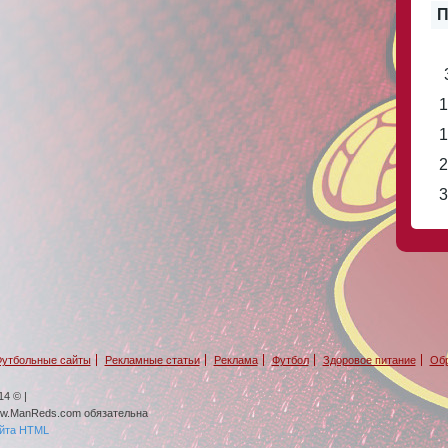
П
1
1
2
3
утбольные сайты
Рекламные статьи
Реклама
Футбол
Здоровое питание
Обр
4 © |
ww.ManReds.com обязательна
айта HTML