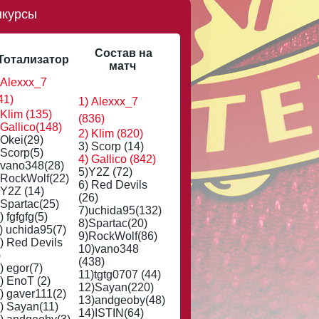
нкурсы
Состав на
Тотализатор
матч
 Alexxx_7
41)
1) Alexxx_7
 Klim (135)
(836)
 Gallico(148)
2) Klim (820)
 Okei(29)
3) Scorp (14)
 Scorp(5)
4) Gallico (842)
 vano348(28)
5)Y2Z (72)
 RockWolf(22)
6) Red Devils
 Y2Z (14)
(26)
 Spartac(25)
7)uchida95(132)
) fgfgfg(5)
8)Spartac(20)
) uchida95(7)
9)RockWolf(86)
) Red Devils
10)vano348
)
(438)
) egor(7)
11)tgtg0707 (44)
) EnoT (2)
12)Sayan(220)
) gaver111(2)
13)andgeoby(48)
) Sayan(11)
14)ISTIN(64)