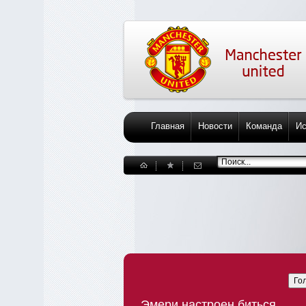
Главная
Новости
Команда
Ис
Го
Эмери настроен биться