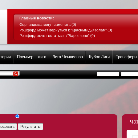
Главные новости:
Фернандеша могут заменить (0)
Рэшфорд может вернуться к "Красным дьяволам" (0)
Рэшфорд хочет остаться в "Барселоне" (0)
тория
Премьер – лига
Лига Чемпионов
Кубок Лиги
Трансферы
Ча
лосовать
Результаты