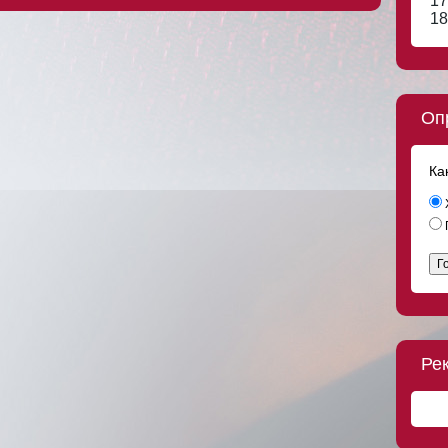
17
18
Оп
Ка
Г
Ре