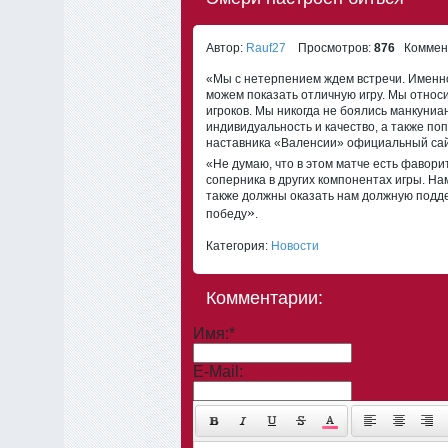
Автор:
Rauf27
Просмотров:
876
Коммент
«Мы с нетерпением ждем встречи. Именно 
можем показать отличную игру. Мы относи
игроков. Мы никогда не боялись манкуни
индивидуальность и качество, а также по
наставника «Валенсии» официальный са
«Не думаю, что в этом матче есть фавори
соперника в других компонентах игры. На
также должны оказать нам должную подде
»
победу
.
Категория:
Новости
Комментарии:
Имя:
*
E-Mail: