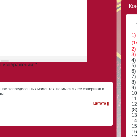
Ко
1)
(1
2)
3)
4)
на изображении:
*
5)
6)
7)
8)
9)
нас в определенных моментах, но мы сильнее соперника в
10
ры.
11
Цитата
||
12
(8
13
14
15
16