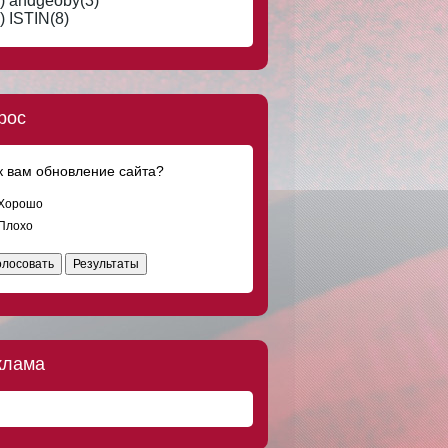
) andgeoby(3)
) ISTIN(8)
рос
к вам обновление сайта?
Хорошо
Плохо
олосовать
Результаты
клама