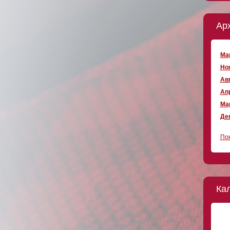
Ар
Мар
Ноя
Авг
Апр
Мар
Дек
Пок
Ка