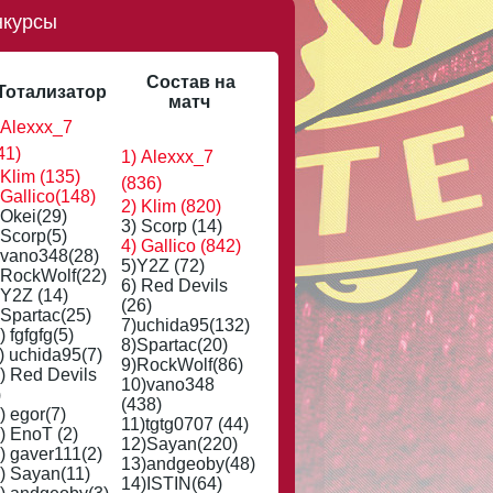
нкурсы
Состав на
Тотализатор
матч
 Alexxx_7
41)
1) Alexxx_7
 Klim (135)
(836)
 Gallico(148)
2) Klim (820)
 Okei(29)
3) Scorp (14)
 Scorp(5)
4) Gallico (842)
 vano348(28)
5)Y2Z (72)
 RockWolf(22)
6) Red Devils
 Y2Z (14)
(26)
 Spartac(25)
7)uchida95(132)
) fgfgfg(5)
8)Spartac(20)
) uchida95(7)
9)RockWolf(86)
) Red Devils
10)vano348
)
(438)
) egor(7)
11)tgtg0707 (44)
) EnoT (2)
12)Sayan(220)
) gaver111(2)
13)andgeoby(48)
) Sayan(11)
14)ISTIN(64)