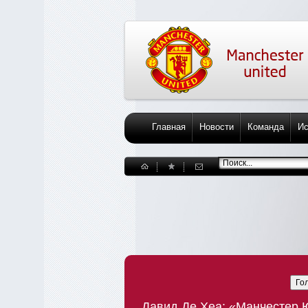
Главная
Новости
Команда
Ис
Го
Давид Де Хеа: «Манчестер 