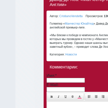
Англии»
Автор:
CristianoVendetta
Просмотров:
13
Голкипер «
Манчестер Юнайтед
» Давид Д
английской премьер-лиге.
«Мы близки к победе в чемпионате Англии
которых мы проведем в гостях у «Манчес
выиграть турнир. Однако наши шансы вы
заветный кубок», – приводит слова Де Хеа
Категория:
Новости
Комментарии:
Имя:
*
E-Mail: