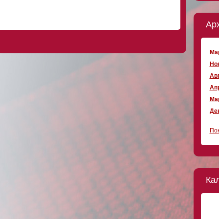
Ар
Мар
Ноя
Авг
Апр
Мар
Дек
Пок
Ка