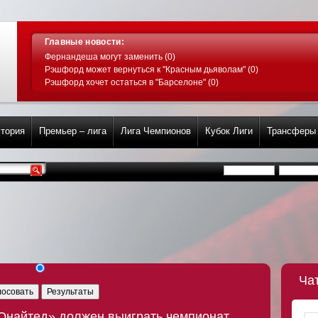
Главные новости:
Фернандеша могут заменить (0)
Рэшфорд может вернуться к "Красным дьяволам" (0)
Рэшфорд хочет остаться в "Барселоне" (0)
тория
Премьер – лига
Лига Чемпионов
Кубок Лиги
Трансферы
Ча
лосовать
Результаты
Юнайтед» должен выиграть чемпионат