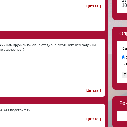
17
18
Цитата
||
Оп
тобы нам вручили кубок на стадионе сити! Покажем голубым,
Ка
ю в дьяволов! )
Г
Цитата
||
Ре
е Хеа подстригся?
Цитата
||