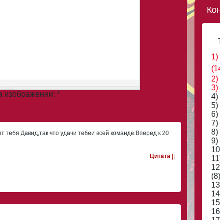
Ко
1)
(1
2)
3)
на изображении:
*
4)
5)
6)
7)
8)
от тебя Давид,так что удачи тебеи всей команде.Вперед к 20
9)
10
Цитата
||
11
12
(8
13
14
15
16