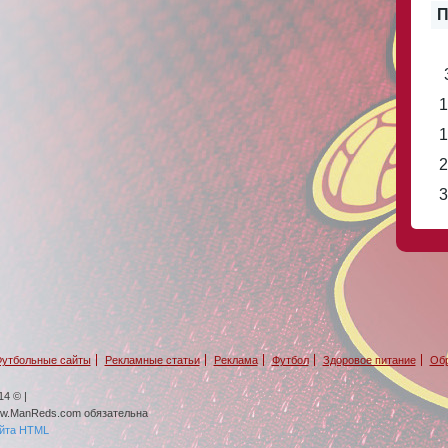
П
1
1
2
3
утбольные сайты
Рекламные статьи
Реклама
Футбол
Здоровое питание
Обр
4 © |
ww.ManReds.com обязательна
айта HTML