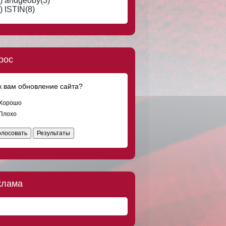
) andgeoby(3)
) ISTIN(8)
рос
к вам обновление сайта?
Хорошо
Плохо
олосовать
Результаты
клама