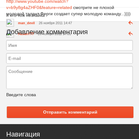
http://www.youtube.com/watch?
v=b9y8g4aZHF0&feature=related
смотрите не плохой
молодой талант Ферги создает супер молодую команду...))))
я его тож незнайка .
man_devil
26 ноября 2011 14:47
Добавление комментария
Hasan777
26 ноября 2011 17:01
Введите слова
Отправить комментарий
Навигация