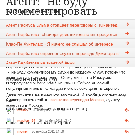
Агент: "Не буду
комментировать
Похожие новости
слухи о переходе
Агент Расмуса Эльма отрицает переговоры с "Юнайтед"
Эльма в МЮ"
Агент Бербатова: «Байер» действительно интересуется
Димитаром»
Rauf27
26-11-2011, 10:49
1190
Клас-Ян Хунтелар: «Я ничего не слышал об интересе
«Манчестер Юнайтед»
Новости
Агент Бербатова опроверг слухи о переезде Димитара в
Италию
Агент Расмуса Эльма Патрик Морк отказался комментировать
Агент Бербатова не знает об Анжи
информацию об интересе к своему клиенту со стороны МЮ:
"Я не буду комментировать слухи по каждому клубу, потому что
Комментарии (5)
знаю, что за этим последует. Скажу лишь, что Расмусом
интересуются многие большие клубы. Сейчас он самый
популярный игрок в Голландии и его высоко ценят в Европе".
Даже понятия не имею кто это такой. И вообще сколько ему
Спонсор нашего сайта -
агентство переводов Москва
, лучшеу
лет?
агентство в Москве.
по словам он себя очень высоко оценит)
Rauf27
26 ноября 2011 10:50
maulen--94
26 ноября 2011 13:42
я незнаю кто это и как он играет
moner
26 ноября 2011 14:19