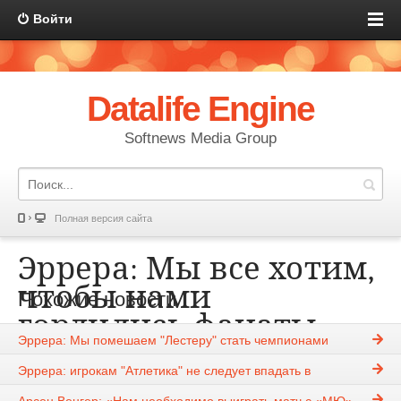
Войти
Datalife Engine
Softnews Media Group
Полная версия сайта
Эррера: Мы все хотим,
чтобы нами
Похожие новости
гордились фанаты
Эррера: Мы помешаем "Лестеру" стать чемпионами
KIM
29-11-2016, 00:58
2221
Эррера: игрокам "Атлетика" не следует впадать в
эйфорию
Новости
Арсен Венгер: «Нам необходимо выиграть матч с «МЮ»