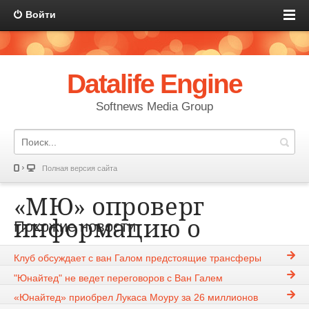
Войти
Datalife Engine
Softnews Media Group
Полная версия сайта
«МЮ» опроверг
информацию о
Похожие новости
достижении
Клуб обсуждает с ван Галом предстоящие трансферы
соглашения с ван
"Юнайтед" не ведет переговоров с Ван Галем
Галом
«Юнайтед» приобрел Лукаса Моуру за 26 миллионов