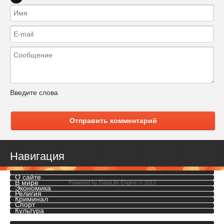
Введите слова
Отправить комментарий
Навигация
О сайте
В мире
Powered by
DataLife Engine
© 2013
Экономика
Религия
Криминал
Спорт
Культура
Инопресса