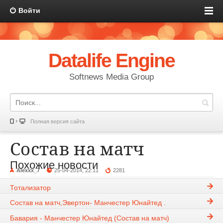
Войти
Datalife Engine
Softnews Media Group
Полная версия сайта
Состав на матч
Похожие новости
Alexxx_7
25-04-2014, 22:11
2281
Конкурсы
Тотализатор
Состав на матч,Эвертон- Манчестер Юнайтед .
Бавария - Манчестер Юнайтед (Состав на матч)