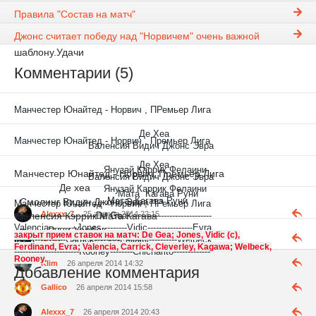
Правила "Состав на матч"
Открыт прием ставок на матч Премьер Лиги,
Манчестер
Джонс считает победу над "Норвичем" очень важной
Юнайтед
- Норвич . Просьба заполнять все по
шаблону.Удачи
Комментарии (5)
Манчестер Юнайтед
- Норвич , ПРемьер Лига
Де Хеа
Манчестер Юнайтед - Норвич , Премьер Лига
Валенсия Видич Джонс Эвра
Де Хеа
Янузай Каррик Фелаини
Манчестер Юнайтед - Норвич, Премьер Лига
Валенсия Видич Джонс Эвра
Де хеа
Янузай Каррик Фелаини
Мата Кагава Руни
Мата Кагава Руни
Смолинг Видич Джонс Эвра
Манчестер Юнайтед
- Норвич , ПРемьер Лига
Alexxx_7
25 апреля 2014 22:15
Валенсия Кэррик Мата Кагава
-----------------------------De Gea------------------------------
Valencia----------Jones---------Vidic----------------Evra
Руни Уэлбек
закрыт прием ставок на матч:
De Gea; Jones, Vidic (c),
ISTIN
26 апреля 2014 08:13
Mata-----------Carrick---------Fellaini----------Welbeck
Ferdinand, Evra; Valencia, Carrick, Cleverley, Kagawa; Welbeck,
-----------------------Rooney--------Chicharito-------------
Rooney.
Klim
26 апреля 2014 14:32
Добавление комментария
Gallico
26 апреля 2014 15:58
Alexxx_7
26 апреля 2014 20:43