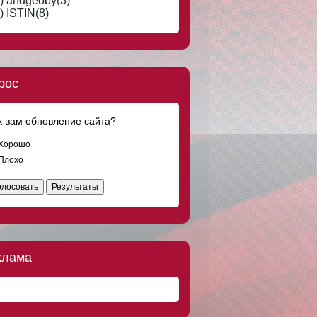
) andgeoby(3)
Что-то странное творится в мире.
Отношения обесцениваются, сникерс
) ISTIN(8)
дорожает. Вот за сникерс вообще
обидно
DOC8673
8 авг 2016, 19:23
Мужчинам тоже тяжело... Встретишь
женщину своей мечты, а у неё уже и
рос
муж, и любовник есть.
DOC8673
8 авг 2016, 18:08
к вам обновление сайта?
Ищу добрую, скромную, ласковую
девушку, любящую классическую
музыку и поэзию Серебряного века, для
Хорошо
серьёзных отношений по четвергам.
Плохо
DOC8673
8 авг 2016, 17:45
олосовать
Результаты
Где я только не был! Греция, Испания,
Куба, Франция, Марокко и на
Мальдивах я тоже не был.
DOC8673
8 авг 2016, 15:00
Только мужчины после заправки на АЗС
клама
трясут пистолет в баке.
DOC8673
8 авг 2016, 14:51
"Солдат ребенка не обидит!" - кричали
дети, бросая камни в десантника.