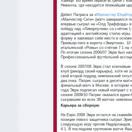
Хайнце. Во время первой встречи с ко
Невилла, где находится ближайшая цер
Дебют Патриса за «
Манчестер Юнайте
«Манчестер Сити» (матч завершился по
впервые сыграл на «Олд Траффорд» в 
победу над «Ливерпулем» со счётом 1
адаптацией к английскому стилю игры,
форму и завоевал себе место в основе.
Премьер-лиге в ворота «Эвертона». 10 
итальянской «Ромы» со счётом 7:1 на 
По итогам сезона 2006/07 Эвра был наз
Профессиональной футбольной ассоци
В сезоне 2007/08 Эвра стал ключевым 
клуб (рекорд своей карьеры), хотя не з
свой второй подряд чемпионский титул
два очка. Патрис сыграл в десяти мат
финальный матч в Москве, в котором 
года Эвра подписал новый контракт с к
сезоне 2009/10 Патрис оказался единс
сыгравшим во всех 38 матчах чемпиона
Карьера за сборную
На Евро 2008 Эвра остался на скамейк
позиции левого защитника сыграл Эри
следующую игру против Нидерландов, 
4:1. В последнем групповом матче Фра