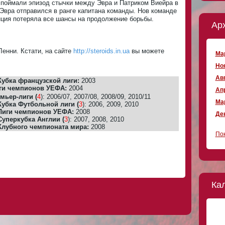
 поймали эпизод стычки между Эвра и Патриком Виейра в
 Эвра отправился в ранге капитана команды. Нов команде
нция потеряла все шансы на продолжение борьбы.
Ар
Ленни. Кстати, на сайте
http://steroids.in.ua
вы можете
Мар
Ноя
Авг
убка французской лиги:
2003
ги чемпионов УЕФА:
2004
Апр
мьер-лиги (
4
):
2006/07, 2007/08, 2008/09, 2010/11
Мар
убка Футбольной лиги (
3
):
2006, 2009, 2010
Лиги чемпионов УЕФА:
2008
Дек
уперкубка Англии (
3
):
2007, 2008, 2010
Клубного чемпионата мира:
2008
Пок
Ка