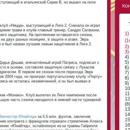
ступающий в итальянской Серии B, но вышел на поле
Ко
клуб «Ницца», выступающий в Лиге 2. Сначала он играл
демии травм в клубе главный тренер, Сандро Салвиони,
1)
него защитника. На протяжении оставшегося сезона,
на двух разных позициях, в защите и атаке. Эвра
(1
и и был назван лучшим левым защитником в Лиге 2.
2)
3)
4)
5)
Дидье Дешам, впечатлённый игрой Патриса, подписал с
есто в основе, составляя защитную связку с Лукасом
6)
дригесом. В первом же сезоне после перехода Эвра
7)
в 2004 года, но проиграл португальскому клубу «Порту»
8)
риса не осталась незамеченной, и он был вызван в
9)
10
11
ном «Монако». Клуб вылетел из Лиги чемпионов после
12
льшую часть сезона находился в нижней части турнирной
(8
13
14
Манчестер Юнайтед
» за 5,5 млн. фунтов, заключив
15
сание контракта с французом отражало стремление Алекса
16
инию «Юнайтед», ослабленную из-за травмы Габриэля