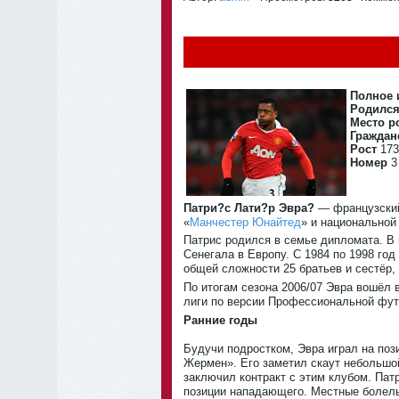
Полное 
Родилс
Место р
Граждан
Рост
173
Номер
Патри?с Лати?р Эвра?
— французский
«
Манчестер Юнайтед
» и национальной
Патрис родился в семье дипломата. В 
Сенегала в Европу. С 1984 по 1998 го
общей сложности 25 братьев и сестёр, 
По итогам сезона 2006/07 Эвра вошёл 
лиги по версии Профессиональной фут
Ранние годы
Будучи подростком, Эвра играл на по
Жермен». Его заметил скаут небольшо
заключил контракт с этим клубом. Патр
позиции нападающего. Местные болел