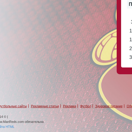
П
1
1
2
3
утбольные сайты
Рекламные статьи
Реклама
Футбол
Здоровое питание
Обр
4 © |
ww.ManReds.com обязательна
айта HTML