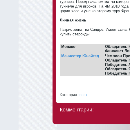
турнира. Перед началом матча камеры
туннеле для игроков. На ЧМ 2010 года
царил хаос и уже ко второму туру Фра
Личная жизнь
Патрис женат на Сандре. Имеет сына, 
купить стероиды.
Монако
Обладатель К
Финалист Ли
Манчестер Юнайтед
Чемпион Пре
Обладатель К
Победитель 
Обладатель С
Победитель 
Категория:
index
Комментарии: