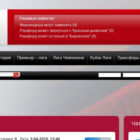
Главные новости:
Фернандеша могут заменить (0)
Рэшфорд может вернуться к "Красным дьяволам" (0)
Рэшфорд хочет остаться в "Барселоне" (0)
тория
Премьер – лига
Лига Чемпионов
Кубок Лиги
Трансферы
Ча
тариев:
0
Дата:
2-04-2010, 13:40