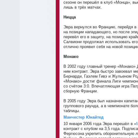
сезоне он перешёл в клуб «Монца», вы
лишь в трёх матчах.
Ницца
Эвра вернулся во Францию, перейдя в 
на позиции нападающего, но после эпи
перевёл его в защиту, на позицию край
Салвиони продолжал использовать его 
отлично проявил себя на новой позици
Монако
В 2002 году главный тренер «Монако» 
ним контракт. Эвра быстро завоевал м
Бернарди, Гаэлем Гивэ и Жульеном Ро
«Монако» достиг финала Лиги чемпионо
со счётом 3:0. Впечатляющая игра Пат
сборную Франции.
В 2005 году Эвра был назначен капита
группового раунда, а в чемпионате бо
таблицы.
Манчестер Юнайтед
10 января 2006 года Эвра перешёл в «
контракт с клубом на 3,5 года. Подпи
Фергюсона укрепить оборонительную л