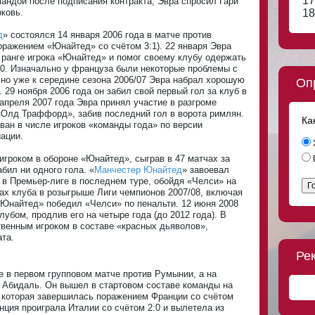
17
мандой после подписания контракта, Эвра спросил Гари
ковь.
18
д
» состоялся 14 января 2006 года в матче против
ражением «Юнайтед» со счётом 3:1). 22 января Эвра
ранге игрока «Юнайтед» и помог своему клубу одержать
:0. Изначально у француза были некоторые проблемы с
 но уже к середине сезона 2006/07 Эвра набрал хорошую
Оп
 29 ноября 2006 года он забил свой первый гол за клуб в
апреля 2007 года Эвра принял участие в разгроме
«Олд Траффорд», забив последний гол в ворота римлян.
Ка
ван в числе игроков «команды года» по версии
ации.
игроком в обороне «Юнайтед», сыграв в 47 матчах за
абил ни одного гола. «
Манчестер Юнайтед
» завоевал
 в Премьер-лиге в последнем туре, обойдя «Челси» на
Г
чах клуба в розыгрыше Лиги чемпионов 2007/08, включая
«Юнайтед» победил «Челси» по пенальти. 12 июня 2008
лубом, продлив его на четыре года (до 2012 года). В
твенным игроком в составе «красных дьяволов»,
та.
Ре
е в первом групповом матче против Румынии, а на
к Абидаль. Он вышел в стартовом составе команды на
которая завершилась поражением Франции со счётом
нция проиграла Италии со счётом 2:0 и вылетела из