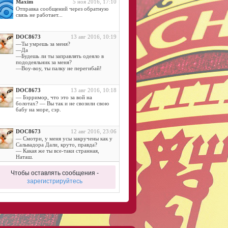
Maxim
5 ноя 2016, 17:10
Отправка сообщений через обратную
связь не работает...
DOC8673
13 авг 2016, 10:19
—Ты умрешь за меня?
—Да
—Будешь ли ты заправлять одеяло в
пододеяльник за меня?
—Воу-воу, ты палку не перегибай!
DOC8673
13 авг 2016, 10:18
— Бэрримор, что это за вой на
болотах? — Вы так и не свозили свою
бабу на море, сэр.
DOC8673
12 авг 2016, 23:06
— Смотри, у меня усы закручены как у
Сальвадора Дали, круто, правда?
— Какая же ты все-таки странная,
Наташ.
Чтобы оставлять сообщения -
DOC8673
11 авг 2016, 14:42
зарегистрируйтесь
Дама:
- Ну, отдалась… И где небо?.. Где
алмазы?..
DOC8673
11 авг 2016, 11:52
— Почему йоги спят на гвоздях?