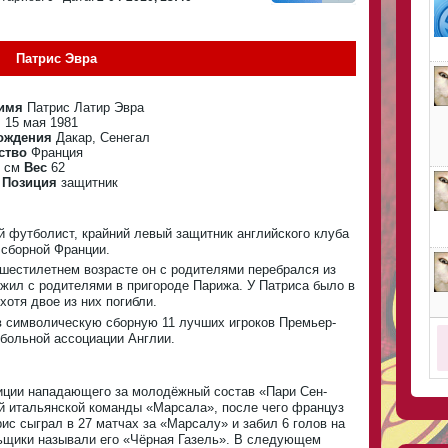
Патрис Эвра
имя
Патрис Латир Эвра
я
15 мая 1981
ождения
Дакар, Сенегал
ство
Франция
 см
Вес
62
3
Позиция
защитник
 футболист, крайний левый защитник английского клуба
 сборной Франции.
шестилетнем возрасте он с родителями перебрался из
д жил с родителями в пригороде Парижа. У Патриса было в
хотя двое из них погибли.
в символическую сборную 11 лучших игроков Премьер-
больной ассоциации Англии.
зиции нападающего за молодёжный состав «Пари Сен-
й итальянской команды «Марсала», после чего француз
ис сыграл в 27 матчах за «Марсалу» и забил 6 голов на
ьщики называли его «Чёрная Газель». В следующем