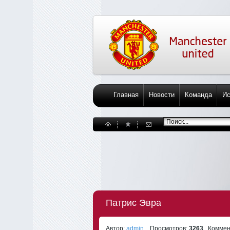
Главная
Новости
Команда
Ис
Патрис Эвра
Автор:
admin
Просмотров:
3263
Коммен