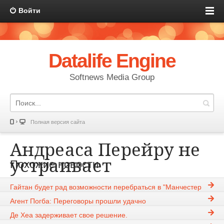
Войти
Datalife Engine
Softnews Media Group
Полная версия сайта
Андреаса Перейру не
устраивает
Похожие новости
предложение
Гайтан будет рад возможности перебраться в "Манчестер
«Юнайтед»
Юнайтед"
Агент Погба: Переговоры прошли удачно
Де Хеа задерживает свое решение.
KIM
27-02-2015, 17:31
1632