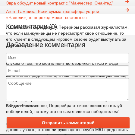
Эвра обсудит новый контракт с "Манчестер Юнайтед"
Футбол
будущим летом
Агент Гамшика: Если сумма трансфера устроит
«Наполи», то переход может состояться
Комментарии (0)
Л.Шейнкман, менеджер А.Перерйры рассказал журналистам,
что если манкунианцы не пересмотрят свое отношение, то
его клиент в следующем игровом сезоне будет выступать за
Добавление комментария
другой клуб.
Агент 19-летнего футболиста заявил следующее: «Не верьте
слухам о том, что мой клиент договорился с ПСВ и будет
играть в Эредивизи. Сейчас нам поступает огромное
количество предложений, в том числе от Красных Дьяволов,
из которых мы выберем то, что нас полностью устроит. Мы
не намерены принимать решение в спешке».
«Андреасу нравится внимание такого мощного клуба, как
«Юве». Естественно, Перерейра отлично впишется в клуб
Введите слова
победителей, потому что он сам является победителем".
Отправить комментарий
«Но прежде чем принять такое ответственное решение, мы
должны узнать, готово ли руководство клуба МЮ предложить