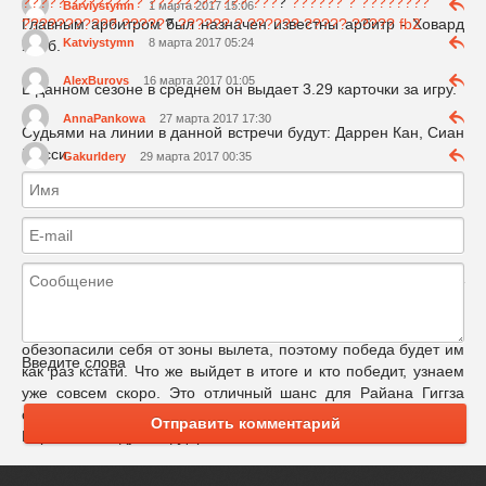
????? ??????? ? ???????? ??? ???
?
?????? ? ????????
Barviystymn
1 марта 2017 15:06
??????????? ?????
?
?????? ? ?????? ????? ????? fb2
Главным арбитром был назначен известны арбитр - Ховард
Katviystymn
8 марта 2017 05:24
Уэбб.
AlexBurovs
16 марта 2017 01:05
В данном сезоне в среднем он выдает 3.29 карточки за игру.
AnnaPankowa
27 марта 2017 17:30
Судьями на линии в данной встречи будут: Даррен Кан, Сиан
Масси.
GakurIdery
29 марта 2017 00:35
Запасным арбитром назначен: Андре Марринер.
Надеемся, что в данной встречи "Красные дьяволы” одержат
победу и наберут три очка. Обе команды будут очень хотеть
победить в данной встречи, ведь"Черные коты” еще не
обезопасили себя от зоны вылета, поэтому победа будет им
Введите слова
как раз кстати. Что же выйдет в итоге и кто победит, узнаем
уже совсем скоро. Это отличный шанс для Райана Гиггза
одержать 2 победу подряд у руля "
Манчестер Юнайтед
”.
Отправить комментарий
Верим в победу и поддерживаем наших. GGMU!