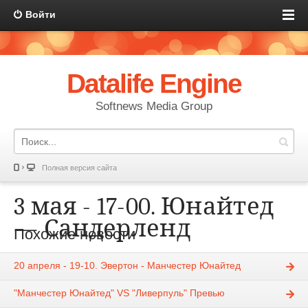
Войти
Datalife Engine
Softnews Media Group
Полная версия сайта
3 мая - 17-00. Юнайтед
— Сандерленд
Похожие новости
Red-Devils
2-05-2014, 22:29
12202
20 апреля - 19-10. Эвертон - Манчестер Юнайтед
Анонс матчей
"Манчестер Юнайтед" VS "Ливерпуль" Превью