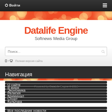
Войти
Datalife Engine
Softnews Media Group
Полная версия сайта
Навигация
О сайте
Powered by
DataLife Engine
© 2013
В мире
Экономика
Религия
Криминал
Спорт
Культура
Инопресса
Все последние новости