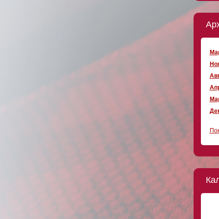
Ар
Мар
Ноя
Авг
Апр
Мар
Дек
Пок
Ка