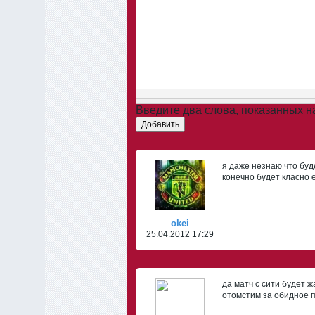
Введите два слова, показанных 
Добавить
я даже незнаю что буд
конечно будет класно 
okei
25.04.2012 17:29
да матч с сити будет ж
отомстим за обидное 