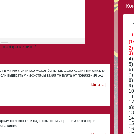
Ко
1)
(1
на изображении:
*
2)
3)
4)
5)
6)
ет в матче с сити,все может быть нам даже хватит ничейки,ну
7)
если выиграть у них хотябы какая то плата от поражения 6-1
8)
Цитата
||
9)
10
11
12
(8
13
14
арким но я все таки надеюсь что мы проявим характер и
15
поражение
16