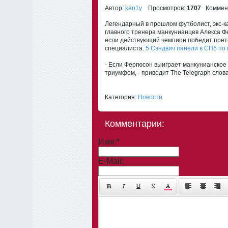
Автор:
kan1y
Просмотров:
1707
Коммент
Легендарный в прошлом футболист, экс-ка
главного тренера манкунианцев Алекса Фе
если действующий чемпион победит прет
специалиста.
5 Сэндвич панели в СПб по
- Если Фергюсон выиграет манкунианское 
триумфом, - приводит The Telegraph слов
Категория:
Новости
Комментарии:
Имя:
*
E-Mail: