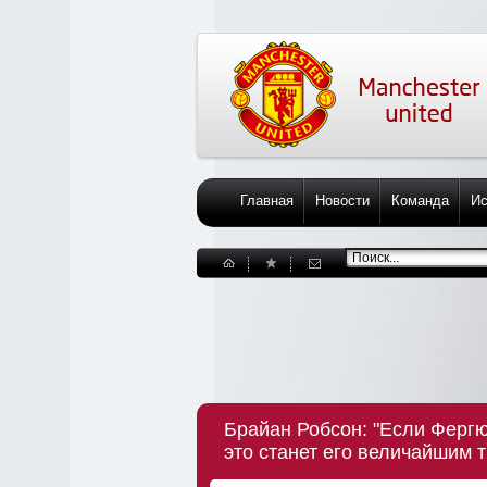
Главная
Новости
Команда
Ис
Брайан Робсон: "Если Фергю
это станет его величайшим 