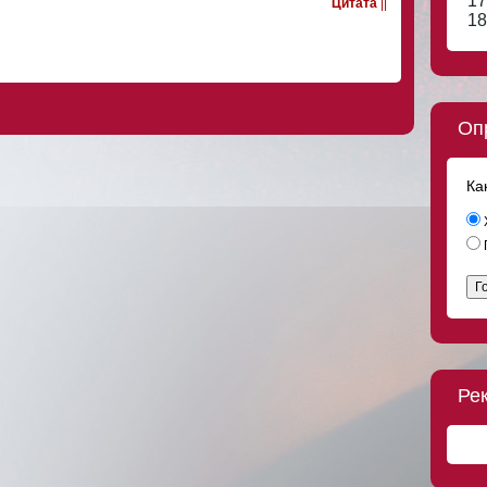
17
Цитата
||
18
Оп
Ка
Г
Ре