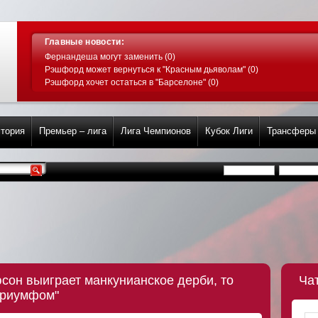
Главные новости:
Фернандеша могут заменить (0)
Рэшфорд может вернуться к "Красным дьяволам" (0)
Рэшфорд хочет остаться в "Барселоне" (0)
тория
Премьер – лига
Лига Чемпионов
Кубок Лиги
Трансферы
сон выиграет манкунианское дерби, то
Ча
триумфом"