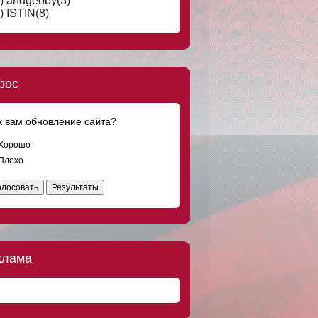
) andgeoby(3)
) ISTIN(8)
рос
к вам обновление сайта?
Хорошо
Плохо
олосовать
Результаты
клама