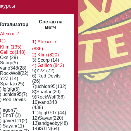
нкурсы
Состав на
Тотализатор
матч
 Alexxx_7
41)
1) Alexxx_7
 Klim (135)
(836)
 Gallico(148)
2) Klim (820)
 Okei(29)
3) Scorp (14)
 Scorp(5)
4) Gallico (842)
 vano348(28)
5)Y2Z (72)
 RockWolf(22)
6) Red Devils
 Y2Z (14)
(26)
 Spartac(25)
7)uchida95(132)
) fgfgfg(5)
8)Spartac(20)
) uchida95(7)
9)RockWolf(86)
) Red Devils
10)vano348
)
(438)
) egor(7)
11)tgtg0707 (44)
) EnoT (2)
12)Sayan(220)
) gaver111(2)
13)andgeoby(48)
) Sayan(11)
14)ISTIN(64)